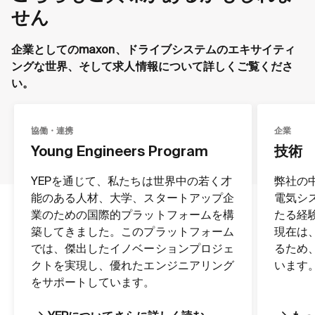
せん
企業としてのmaxon、ドライブシステムのエキサイティ
ングな世界、そして求人情報について詳しくご覧くださ
い。
協働・連携
企業
Young Engineers Program
技術
YEPを通じて、私たちは世界中の若く才
弊社の
能のある人材、大学、スタートアップ企
電気シ
業のための国際的プラットフォームを構
たる経
築してきました。このプラットフォーム
現在は
では、傑出したイノベーションプロジェ
るため
クトを実現し、優れたエンジニアリング
います
をサポートしています。