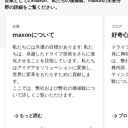
企業としてのmaxon、私たちの価値観、maxonの主要分
野の詳細をご覧ください。
企業
ブログ
maxonについて
好奇
私たちには共通の目標があります: 私た
ドライ
ちは、卓越したドライブ技術をさらに進
発に興味
化させることを目指しています。私たち
は、弊
はアイデアをソリューションに変換し、
務内容、
世界に変革をもたらすために貢献しま
ティン
す。
験につ
ここでは、弊社および弊社の価値観につ
いて詳しくご覧いただけます。
もっと読む
ブロ