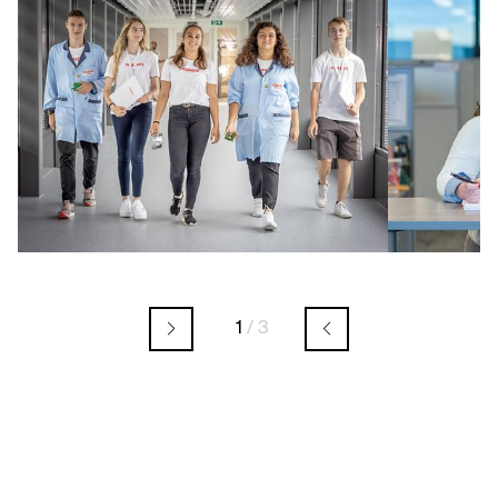
1
/
3