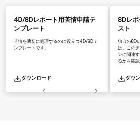
4D/8Dレポート用苦情申請テ
8Dレ
ンプレート
スト
苦情を適切に処理するのに役立つ4D/8Dテ
独自の8D
ンプレートです。
は、このチ
ンに関連す
るかを確認
ダウンロード
ダウ