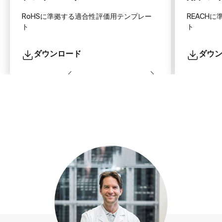
RoHSに準拠する適合性評価用テンプレー
REACH
ト
ト
ダウンロード
ダウ