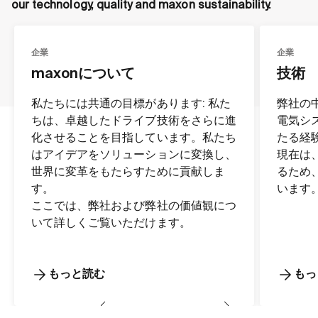
our technology, quality and maxon sustainability.
企業
企業
maxonについて
技術
私たちには共通の目標があります: 私た
弊社の
ちは、卓越したドライブ技術をさらに進
電気シ
化させることを目指しています。私たち
たる経
はアイデアをソリューションに変換し、
現在は
世界に変革をもたらすために貢献しま
るため
す。
います
ここでは、弊社および弊社の価値観につ
いて詳しくご覧いただけます。
もっと読む
もっ