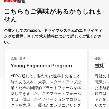
情報
こちらもご興味があるかもしれま
せん
企業としてのmaxon、ドライブシステムのエキサイティ
ングな世界、そして求人情報について詳しくご覧くださ
い。
協働・連携
企業
Young Engineers Program
技術
YEPを通じて、私たちは世界中の若く才
弊社の
能のある人材、大学、スタートアップ企
電気シ
業のための国際的プラットフォームを構
たる経
築してきました。このプラットフォーム
現在は
では、傑出したイノベーションプロジェ
るため
クトを実現し、優れたエンジニアリング
います