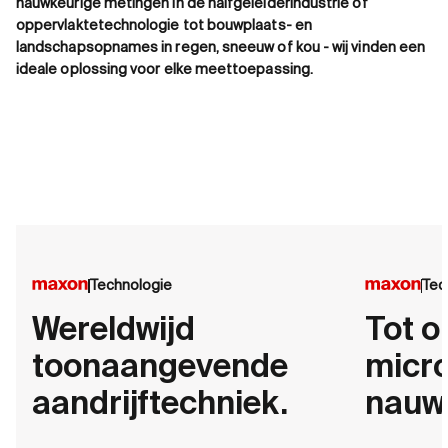
nauwkeurige metingen in de halfgeleiderindustrie of
oppervlaktetechnologie tot bouwplaats- en
landschapsopnames in regen, sneeuw of kou - wij vinden een
ideale oplossing voor elke meettoepassing.
Technologie
Tec
Wereldwijd
Tot o
toonaangevende
micr
aandrijftechniek.
nauw