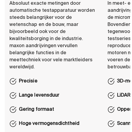
Absoluut exacte metingen door
In meet- e
automatische testapparatuur worden
aandrijvin
steeds belangrijker voor de
de microme
wetenschap en de bouw, maar
Bovendien
bijvoorbeeld ook voor de
tegenwoord
kwaliteitsborging in de industrie.
testseries
maxon aandrijvingen vervullen
reproducee
belangrijke functies in de
motoren m
meettechniek voor vele marktleiders
voeren dez
wereldwijd.
betrouwbaa
Precisie
3D-me
Lange levensduur
LiDAR
Gering formaat
Opper
Hoge vermogensdichtheid
Scann