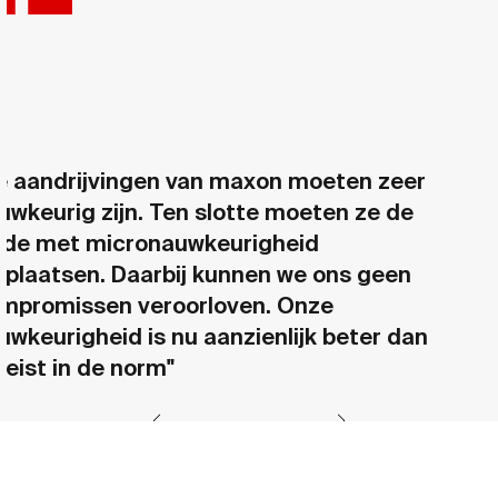
e aandrijvingen van maxon moeten zeer
uwkeurig zijn. Ten slotte moeten ze de
ede met micronauwkeurigheid
rplaatsen. Daarbij kunnen we ons geen
mpromissen veroorloven. Onze
uwkeurigheid is nu aanzienlijk beter dan
reist in de norm"