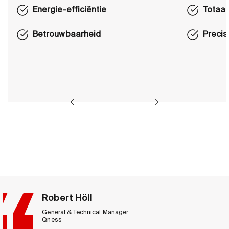
Energie-efficiëntie
Totaal
Betrouwbaarheid
Preci
Robert Höll
General & Technical Manager
Qness