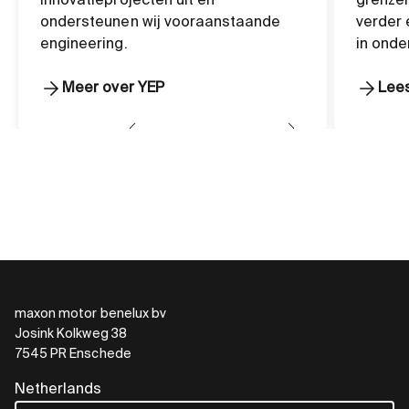
innovatieprojecten uit en
grenzen
ondersteunen wij vooraanstaande
verder 
engineering.
in onde
Meer over YEP
Lees
maxon motor benelux bv
Josink Kolkweg 38
7545 PR Enschede
Netherlands