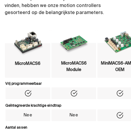
vinden, hebben we onze motion controllers
gesorteerd op de belangrijkste parameters.
MicroMACS6
MiniMACS6-AM
MicroMACS6
Module
OEM
Product comparison table - Motion controls
Vrij programmeerbaar
Vrij programmeerbaar
Yes
Yes
Yes
Geïntegreerde krachtige eindtrap
Geïntegreerde krachtige eindtrap
Nee
Nee
Yes
Aantal assen