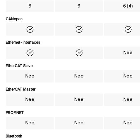
Aantal assen
6
6
6 (4)
CANopen
CANopen
Yes
Yes
Yes
Ethernet-interfaces
Ethernet-interfaces
Nee
Yes
Yes
EtherCAT Slave
EtherCAT Slave
Nee
Nee
Nee
EtherCAT Master
EtherCAT Master
Nee
Nee
Nee
PROFINET
PROFINET
Nee
Nee
Nee
Bluetooth