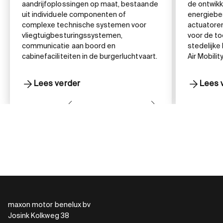
aandrijfoplossingen op maat, bestaande
de ontwikk
uit individuele componenten of
energiebe
complexe technische systemen voor
actuatore
vliegtuigbesturingssystemen,
voor de t
communicatie aan boord en
stedelijke
cabinefaciliteiten in de burgerluchtvaart.
Air Mobility
Lees verder
Lees 
maxon motor benelux bv
Josink Kolkweg 38