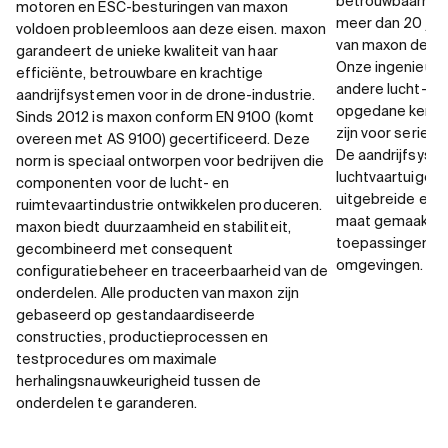
betrouwbaarheid 
motoren en ESC-besturingen van maxon
meer dan 20 jaa
voldoen probleemloos aan deze eisen. maxon
van maxon de Ma
garandeert de unieke kwaliteit van haar
Onze ingenieurs 
efficiënte, betrouwbare en krachtige
andere lucht- en
aandrijfsystemen voor in de drone-industrie.
opgedane kenni
Sinds 2012 is maxon conform EN 9100 (komt
zijn voor seriep
overeen met AS 9100) gecertificeerd. Deze
De aandrijfsys
norm is speciaal ontworpen voor bedrijven die
luchtvaartuigen
componenten voor de lucht- en
uitgebreide ervar
ruimtevaartindustrie ontwikkelen produceren.
maat gemaakte a
maxon biedt duurzaamheid en stabiliteit,
toepassingen in
gecombineerd met consequent
omgevingen.
configuratiebeheer en traceerbaarheid van de
onderdelen. Alle producten van maxon zijn
gebaseerd op gestandaardiseerde
constructies, productieprocessen en
testprocedures om maximale
herhalingsnauwkeurigheid tussen de
onderdelen te garanderen.