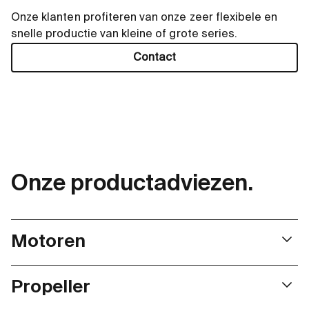
Onze klanten profiteren van onze zeer flexibele en
snelle productie van kleine of grote series.
Contact
Onze productadviezen.
Motoren
maxon's portfolio van platte borstelloze DC-motoren
Propeller
voor onbemande luchtvaartuigen omvat
buitenrotormotoren met gesegmenteerde magneten en