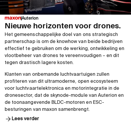
Spoed: 4,5” gemeten op 75% van
Spoed
propellerblad
prope
Stuwkracht: Tot 290 g
Stuwkr
Auterion
Gewicht: 15 g
Gewic
Gewicht (incl. kabel): 23 g
Gewich
Nieuwe horizonten voor drones.
Propellerbereik: 5” – 6”
Propel
3D STEP
3D S
Het gemeenschappelijke doel van ons strategisch
UAV-ESC 52/30
UAV-E
3D STEP
3D S
partnerschap is om de knowhow van beide bedrijven
Gegevensblad
Gege
effectief te gebruiken om de werking, ontwikkeling en
Gegevensblad
Gege
Gewicht (incl. kabel, incl. behuizing):
Gewich
vlootbeheer van drones te vereenvoudigen – en dit
102 g
102 g
tegen drastisch lagere kosten.
LiPo-accu: 3S - 12 S
LiPo-a
Klanten van onbemande luchtvaartuigen zullen
Uitgangsstroom: 30A continu / 90A
Uitga
profiteren van dit ultramoderne, open ecosysteem
piek
piek
voor luchtvaartelektronica en motorintegratie in de
dronesector, dat de skynode-module van Auterion en
de toonaangevende BLDC-motoren en ESC-
3D STEP
3D S
besturingen van maxon samenbrengt.
Lees verder
Gegevensblad
Gege