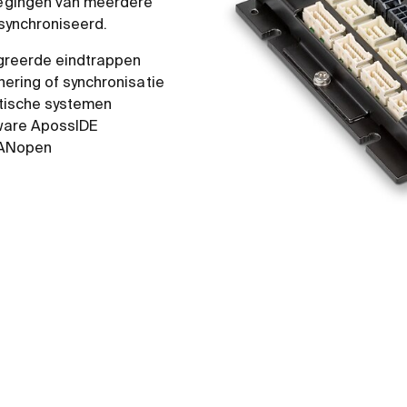
egingen van meerdere
synchroniseerd.
egreerde eindtrappen
ering of synchronisatie
atische systemen
tware ApossIDE
CANopen