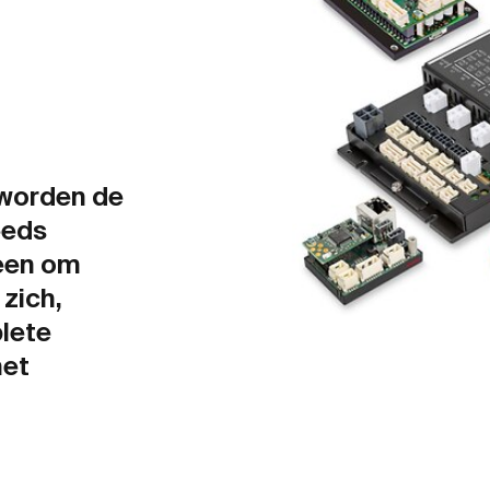
 worden de
eeds
leen om
zich,
lete
het