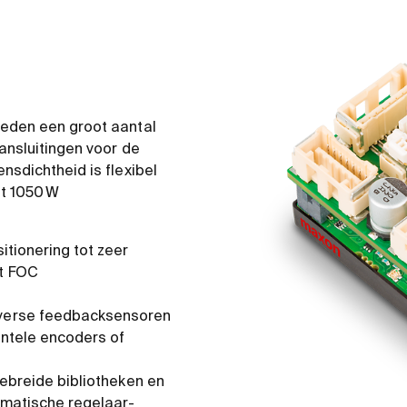
eden een groot aantal
ansluitingen voor de
nsdichtheid is flexibel
ot 1050 W
itionering tot zeer
t FOC
verse feedbacksensoren
ntele encoders of
gebreide bibliotheken en
omatische regelaar-