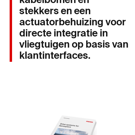
kabelbomen en
motor
ten o
stekkers en een
Beschikbaar in verschillende maten:
afmet
Diameters 10–35 mm
Hoget
actuatorbehuizing voor
Gebruikt op Mars
Bepro
directe integratie in
omge
vliegtuigen op basis van
klantinterfaces.