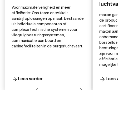
luchtv
Voor maximale veiligheid en meer
efficiëntie: Ons team ontwikkelt
maxon gara
aandrijfoplossingen op maat, bestaande
de produc
uit individuele componenten of
certificer
complexe technische systemen voor
maxon aan
vliegtuigbesturingssystemen,
onbemande
communicatie aan boord en
borstello
cabinefaciliteiten in de burgerluchtvaart.
besturinge
zijn voor 
efficiënti
mogelijke
Lees verder
Lees 