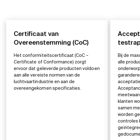
Certificaat van
Accepta
Overeenstemming (CoC)
testra
Het conformiteitscertificaat (CoC –
Bij de ma
Certificate of Conformance) zorgt
alle produ
ervoor dat geleverde producten voldoen
onderworp
aan alle vereiste normen van de
garanderen
luchtvaartindustrie en aan de
acceptatie
overeengekomen specificaties.
Acceptanc
meetwaard
klanten w
samen met
worden gel
controles 
geïntegre
gedocume