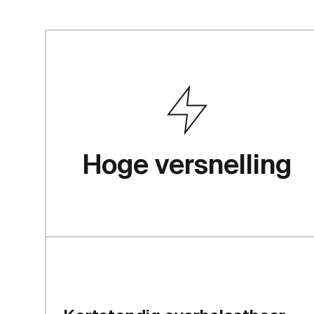
textfocus.advan
Hoge versnelling