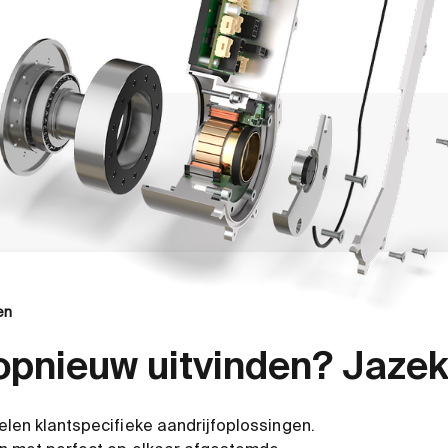
en
 opnieuw uitvinden? Jazek
elen klantspecifieke aandrijfoplossingen.