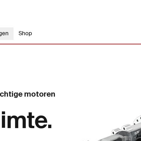
gen
Shop
rachtige motoren
imte.