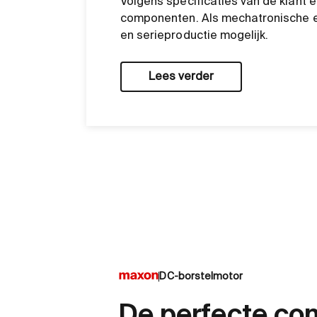
Volgens specificaties van de klant
componenten. Als mechatronische e
en serieproductie mogelijk.
Lees verder
DC-borstelmotor
De perfecte co