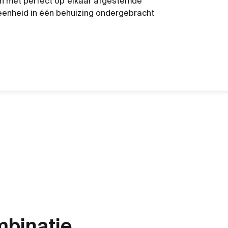
 en met perfect op elkaar afgestemde
enheid in één behuizing ondergebracht
mbinatie