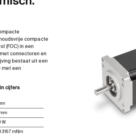
misch.
compacte
erhoudsvrije compacte
l​ (FOC) in een
 met connectoren en
ving bestaat uit een
e met een
n cijfers
 mm
1 mm
0 W
l 3167 mNm