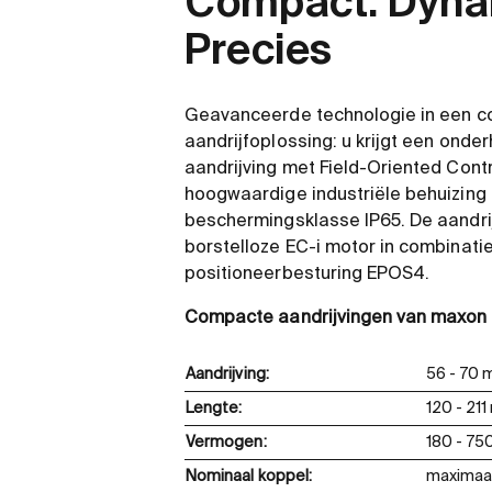
Compact. Dyna
Precies
Geavanceerde technologie in een 
aandrijfoplossing: u krijgt een ond
aandrijving met Field-Oriented Contro
hoogwaardige industriële behuizing
beschermingsklasse IP65. De aandrij
borstelloze EC-i motor in combinati
positioneerbesturing EPOS4.
Compacte aandrijvingen van maxon i
Aandrijving:
56 - 70
Lengte:
120 - 21
Vermogen:
180 - 75
Nominaal koppel:
maximaa