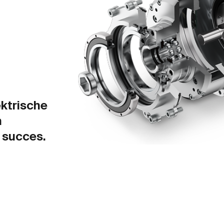
ktrische
n
r succes.