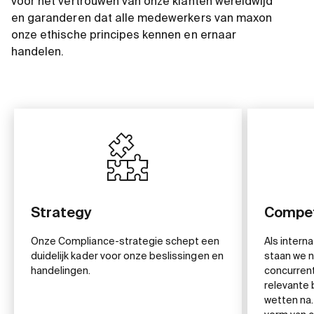
voor het vertrouwen van onze klanten wereldwijd
en garanderen dat alle medewerkers van maxon
onze ethische principes kennen en ernaar
handelen.
Strategy
Compet
Onze Compliance-strategie schept een
Als intern
duidelijk kader voor onze beslissingen en
staan we n
handelingen.
concurrent
relevante 
wetten na.