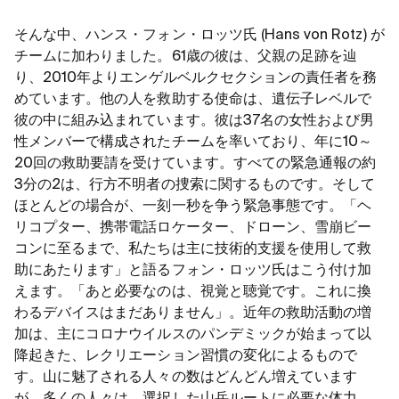
そんな中、ハンス・フォン・ロッツ氏 (Hans von Rotz) が
チームに加わりました。61歳の彼は、父親の足跡を辿
り、2010年よりエンゲルベルクセクションの責任者を務
めています。他の人を救助する使命は、遺伝子レベルで
彼の中に組み込まれています。彼は37名の女性および男
性メンバーで構成されたチームを率いており、年に10～
20回の救助要請を受けています。すべての緊急通報の約
3分の2は、行方不明者の捜索に関するものです。そして
ほとんどの場合が、一刻一秒を争う緊急事態です。「ヘ
リコプター、携帯電話ロケーター、ドローン、雪崩ビー
コンに至るまで、私たちは主に技術的支援を使用して救
助にあたります」と語るフォン・ロッツ氏はこう付け加
えます。「あと必要なのは、視覚と聴覚です。これに換
わるデバイスはまだありません」。近年の救助活動の増
加は、主にコロナウイルスのパンデミックが始まって以
降起きた、レクリエーション習慣の変化によるもので
す。山に魅了される人々の数はどんどん増えています