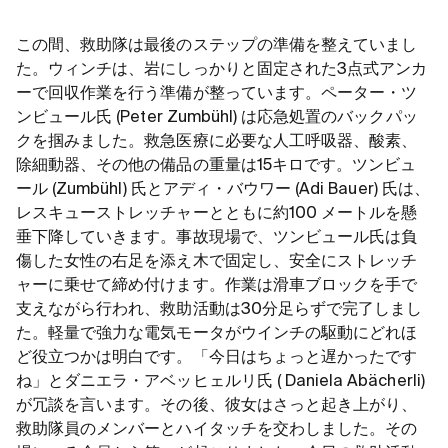
この間、救助隊は最後のステップの準備を整えていまし
た。ウィンチは、岩にしっかりと固定された3点式アンカ
ーで回収作業を行う準備が整っています。ペーター・ツ
ンビュール氏 (Peter Zumbühl) は応急処置のバックパッ
クを掴みました。救急医療に必要な人工呼吸器、酸素、
除細動器、その他の備品の重量は15キロです。ツンビュ
ール (Zumbühl) 氏とアディ・バウワー (Adi Bauer) 氏は、
レスキューストレッチャーとともに約100 メートルを懸
垂下降していきます。事故現場で、ツンビュール氏は負
傷した女性の右足を添え木で固定し、安全にストレッチ
ャーに乗せて締め付けます。作業は滑車ブロックを手で
支えながら行われ、救助活動は30分足らずで完了しまし
た。軽量で強力な電気モータがウインチの駆動にどれほ
ど役立つかは明白です。「今日はちょっと遅かったです
ね」とダニエラ・アベッヒェルリ氏 ( Daniela Abächerli)
が冗談を言います。その後、彼女はさっと起き上がり、
救助隊員のメンバーとハイタッチを交わしました。その