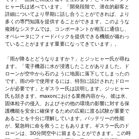
ヒャー氏は述べています。「開発段階で、潜在的顧客と
詳細についてより早期に話し合うことができれば、より
多くの専門知識を提供することができます。このような
複雑なシステムでは、コンポーネントが相互に通信し、
オペレータにフィードバックを提供できる機能が備わっ
ていることがますます重要になってきています」。
「雨が降るとどうなりますか？」とジッヒャー氏が尋ね
ます。「電子機器に水が浸透したことがありました。ド
ローンが空中から石のように地面に落下してしまったの
です。雨の中で使用するには、特別に設計されたドロー
ンが必要です」とギスラー氏は説明します。ジッヒャー
氏も頷きます。maxonにおける業務内容から、彼は水、
固体粒子の侵入、およびその他の環境の影響に対する保
護機能を安全に確保するための広範に渡る試験が重要で
あることを十分に理解しています。バッテリーの性能
が、緊急時に命を救うこともあります。ギスラー氏のド
ローンは、30分間空中に留まることができます。この時