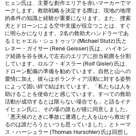
ヒェン氏は、主要な創作エリアを赤いマーカーでマ
ークします。救助戦略を決定する際は、現地の地理
的条件の知識と経験が重要になります。また、捜索
犬とドローンによる空中支援が役立つことは、すぐ
に明らかになります。2名の救助犬ハンドラーであ
るミヒャエル・シュトゥッツ (Michael Stutz) 氏と
レネー・ガイサー (René Geisser) 氏は、ハイキン
グ経路を谷を挟んで左右のエリアに担当範囲を分割
しています。ロルフ・ギスラー (Rolf Gisler) 氏は、
ドローン配備の準備を勧めています。自然と山への
愛情に加え、彼らはボランティア活動に対する姿勢
によって固い絆で結ばれています。「私たちは人を
助けることを使命だと感じています。すべての救助
活動が成功するとは限らない場合でも」と語るイナ
イヒェン氏に、その場の誰もが彼に同意しました。
「悪天候のときに事故に遭遇した人を山から救出す
るのは誰だろうといつも思っていました」とトーマ
ス・ハーシュラー (Thomas Hurschler) 氏は回想し