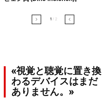
1
/
2
«視覚と聴覚に置き換
わるデバイスはまだ
ありません。»