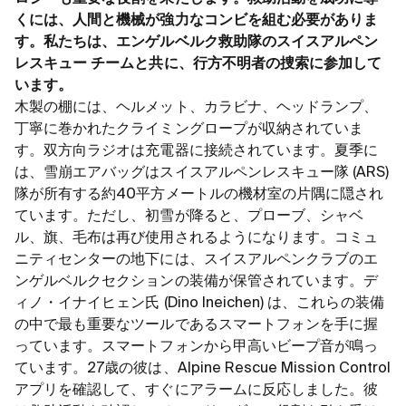
くには、人間と機械が強力なコンビを組む必要がありま
す。私たちは、エンゲルベルク救助隊のスイスアルペン
レスキュー チームと共に、行方不明者の捜索に参加して
います。
木製の棚には、ヘルメット、カラビナ、ヘッドランプ、
丁寧に巻かれたクライミングロープが収納されていま
す。双方向ラジオは充電器に接続されています。夏季に
は、雪崩エアバッグはスイスアルペンレスキュー隊 (ARS)
隊が所有する約40平方メートルの機材室の片隅に隠され
ています。ただし、初雪が降ると、プローブ、シャベ
ル、旗、毛布は再び使用されるようになります。コミュ
ニティセンターの地下には、スイスアルペンクラブのエ
ンゲルベルクセクションの装備が保管されています。デ
ィノ・イナイヒェン氏 (Dino Ineichen) は、これらの装備
の中で最も重要なツールであるスマートフォンを手に握
っています。スマートフォンから甲高いビープ音が鳴っ
ています。27歳の彼は、Alpine Rescue Mission Control
アプリを確認して、すぐにアラームに反応しました。彼