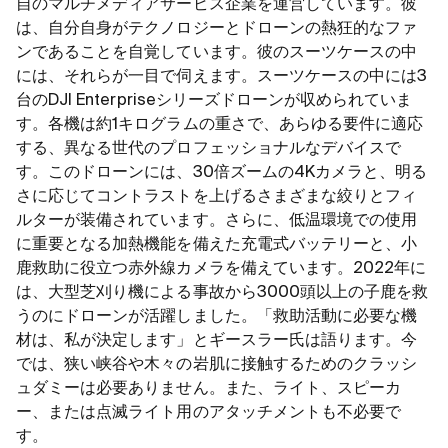
自のマルチメディアサービス企業を運営しています。彼
は、自分自身がテクノロジーとドローンの熱狂的なファ
ンであることを自覚しています。彼のスーツケースの中
には、それらが一目で伺えます。スーツケースの中には3
台のDJI Enterpriseシリーズドローンが収められていま
す。各機は約1キログラムの重さで、あらゆる要件に適応
する、異なる世代のプロフェッショナルなデバイスで
す。このドローンには、30倍ズームの4Kカメラと、明る
さに応じてコントラストを上げるさまざまな絞りとフィ
ルターが装備されています。さらに、低温環境での使用
に重要となる加熱機能を備えた充電式バッテリーと、小
鹿救助に役立つ赤外線カメラを備えています。2022年に
は、大型芝刈り機による事故から3000頭以上の子鹿を救
うのにドローンが活躍しました。「救助活動に必要な機
材は、私が決定します」とギースラー氏は語ります。今
では、狭い峡谷や木々の岩肌に接触するためのクラッシ
ュダミーは必要ありません。また、ライト、スピーカ
ー、または点滅ライト用のアタッチメントも不必要で
す。