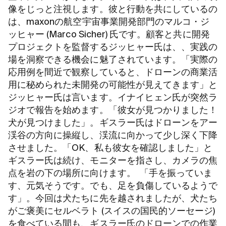
像をじっと注視します。彼と行動を共にしているの
は、maxonの航空宇宙事業開発部門のマルコ・ジ
ッヒャー (Marco Sicher) 氏です。顧客と共に開発
プロジェクトを監督するジッヒャー氏は、、実践の
場を洞察できる機会に魅了されています。「実際の
応用例を間近で観察していると、ドローンの商業活
用に秘められた未開発の可能性が見えてきます」と
ジッヒャー氏は言います。イナイヒェン氏が突然ラ
ジオで報告を始めます。「彼女が見つかりました！
犬が見つけました」。ギスラー氏はドローンをアー
渓谷の方向に操縦し、渓流に向かって少し深く下降
させました。「OK、私も彼女を確認しました」と
ギスラー氏は続け、モニターを指さし、カメラの焦
点を岩の下の場所に向けます。 「手を振っていま
す、元気そうです。でも、足を負傷しているようで
す」。今回は犬たちに先を越されましたが、犬たち
がご褒美にセルベラト (スイスの国民的ソーセージ)
を食べている間も、ギスラー氏のドローンでの作業