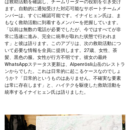
は救助活動を確認し、チームリーダーの役割を引き受け
ます。自動的に通知受けた対応可能なサポートチームメ
ンバーは、すぐに確認可能です。イナイヒェン氏は、ま
もなく救助活動に到着するメンバーを把握しています。
「以前は無数の電話が必要でしたが、今ではすべてが非
常に迅速に進み、完全に統率が取れた状態で行われま
す」と彼は語ります。このアプリは、次の救助活動につ
いて必要な情報を全員に提供します。27歳、女性、茶
髪、黒色の服。女性が行方不明です。彼女の最終
WhatsAppステータス更新は、Alpenrösli山岳のレストラ
ンからでした。これは日常的に起こるケースなのでしょ
うか？「日常的というものはありません。不確実な要素
は常に存在します」と、ハイテクを駆使した救助活動を
統率するイナイヒェン氏は語りました。