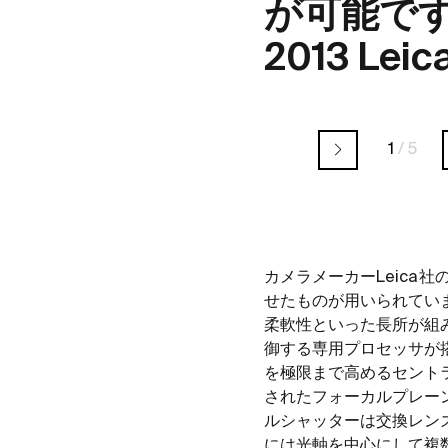
が可能で
2013 Leic
1
/
5
カメラメーカーLeica社
せたものが用いられてい
柔軟性といった長所が組み合
御する専用プロセッサが搭載
を極限まで高めるセント
されたフォーカルプレー
ルシャッターは交換レン
には光軸を中心にして複