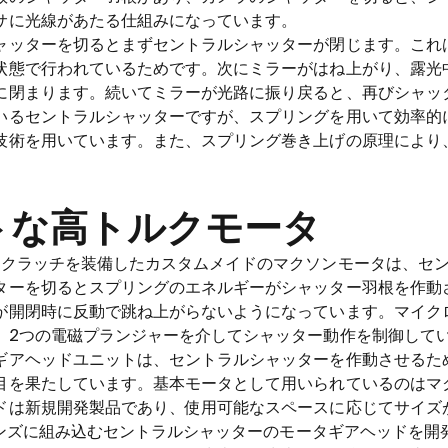
サに光線があたる仕組みになっています。
ャッターを切るとまずセントラルシャッターが閉じます。これ
状態で行われているためです。次にミラーがはね上がり、露光
に閉まります。続いてミラーが光路に振り戻ると、再びシャッ
いるセントラルシャッターですが、スプリングを用いて効率的
技術を用いています。また、スプリング巻き上げの原理により
トな高トルクモータ
･クラッチを装備したカスタムメイドのマクソンモータは、セ
ターを切るとスプリングのエネルギーがシャッター羽根を作動
が開閉時に反動で跳ね上がらないようになっています。マイク
、2つの電磁プランジャーを介してシャッター動作を制御して
ギアヘッドユニットは、セントラルシャッターを作動させるた
を果たしています。基本モータとして用いられているのはマクソン
ドは新規開発製品であり、使用可能なスペースに応じてサイズ
換レンズに組み込むセントラルシャッターのモータギアヘッドを