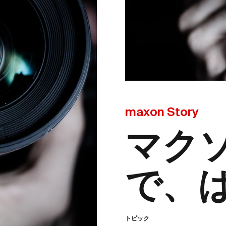
maxon Story
マク
で、
トピック