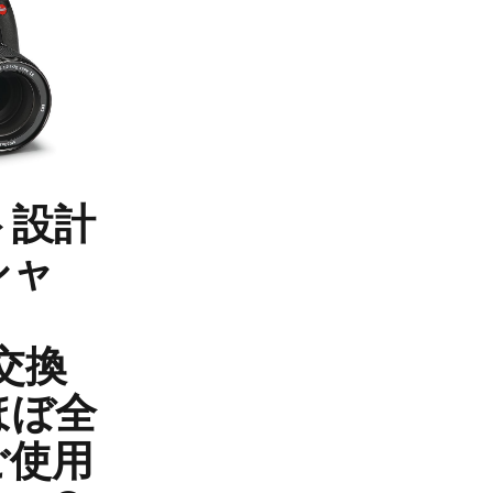
ト設計
シャ
、
用交換
ほぼ全
ご使用