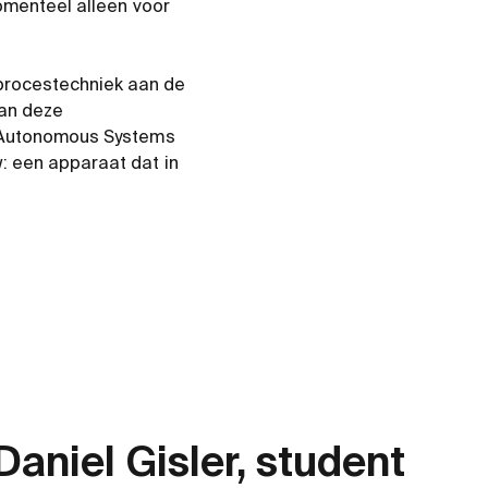
omenteel alleen voor
procestechniek aan de
van deze
r Autonomous Systems
: een apparaat dat in
Daniel Gisler, student