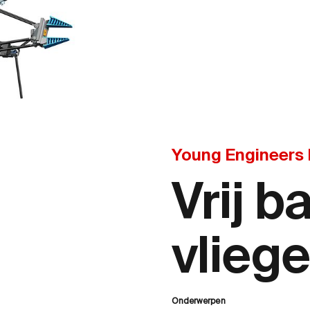
Young Engineers
Vrij b
vlieg
Onderwerpen