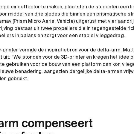
ige eindeffector te maken, plaatsten de studenten een lin
or middel van drie sledes die binnen een prismatische st
mav (Prism Micro Aerial Vehicle) uitgerust met vier aandrij
drijving bestaat uit twee propellers die in tegengestelde ric
llers in balans en zorgt voor een stabiel vlieggedrag.
D-printer vormde de inspiratiebron voor de delta-arm. Matt
 uit: “We stonden voor de 3D-printer en kregen het idee 
 te gebruiken voor de bouw van een ​​platform dan kon vlie
n nieuwe benadering, aangezien dergelijke delta-armen vrijw
den gebruikt.
e arm compenseert