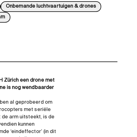
Onbemande luchtvaartuigen & drones
am
TH Zürich een drone met
rone is nog wendbaarder
.
ebben al geprobeerd om
drocopters met seriële
 de arm uitsteekt, is de
vendien kunnen
de ‘eindeffector’ (in dit