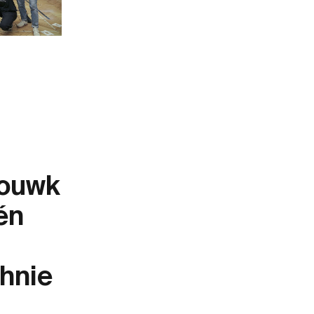
bouwk
én
chnie