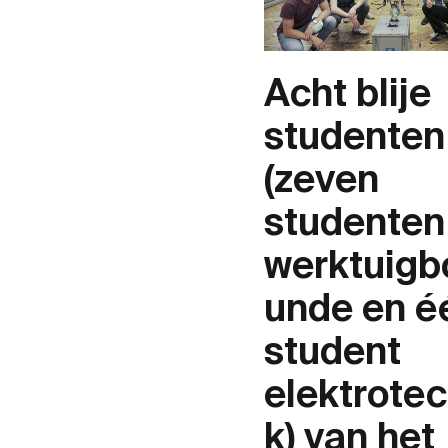
Acht blije
studenten
(zeven
studenten
werktuig
unde en é
student
elektrote
k) van het