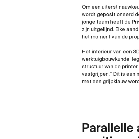
Om een uiterst nauwkeur
wordt gepositioneerd do
jonge team heeft de Pris
zijn uitgelijnd. Elke aan
het moment van de prope
Het interieur van een 3
werktuigbouwkunde, legt
structuur van de printer
vastgrijpen.” Dit is ee
met een grijpklauw wor
Parallell