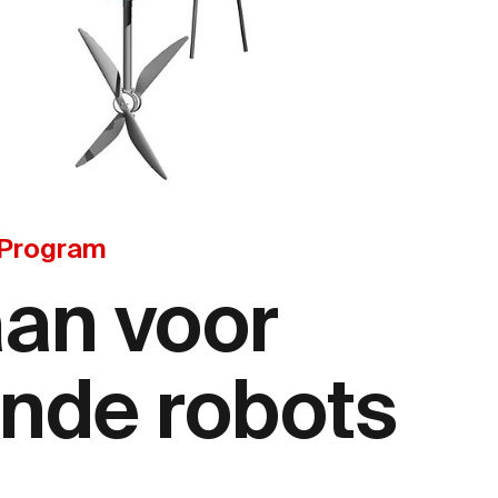
 Program
aan voor
ende robots