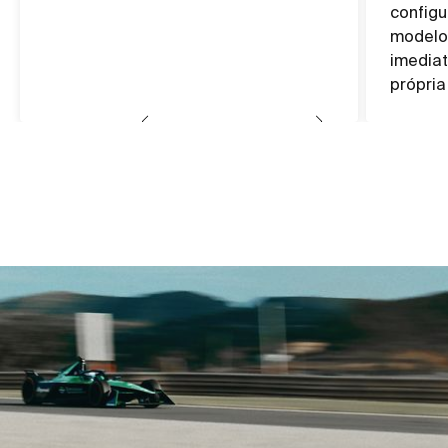
configu
modelo 
imedia
própria