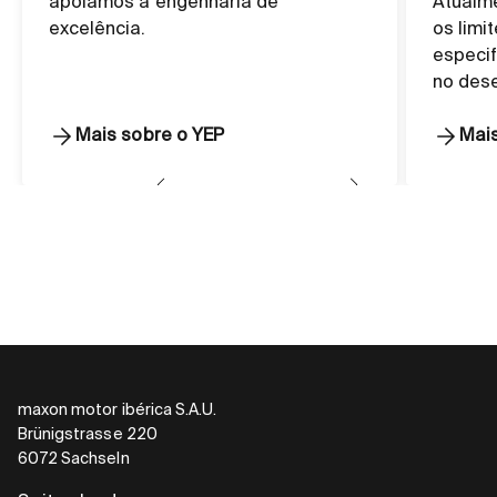
apoiamos a engenharia de
Atualme
excelência.
os limi
especif
no des
Mais sobre o YEP
Mai
maxon motor ibérica S.A.U.
Brünigstrasse 220
6072 Sachseln