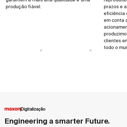
garantem a mais alta qualidade e uma
reprodutib
produção fiável.
prazos e a
eficiência
em conta 
acionamen
produzimo
clientes e
todo o mu
Digitalização
Engineering a smarter Future.