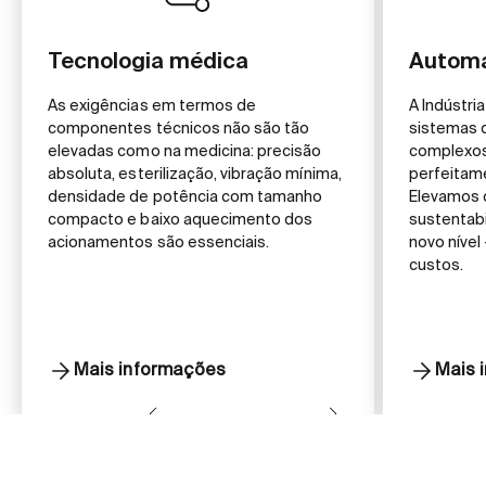
Tecnologia médica
Automa
As exigências em termos de
A Indústria
componentes técnicos não são tão
sistemas 
elevadas como na medicina: precisão
complexos
absoluta, esterilização, vibração mínima,
perfeitame
densidade de potência com tamanho
Elevamos 
compacto e baixo aquecimento dos
sustentabi
acionamentos são essenciais.
novo nível
custos.
Mais informações
Mais 