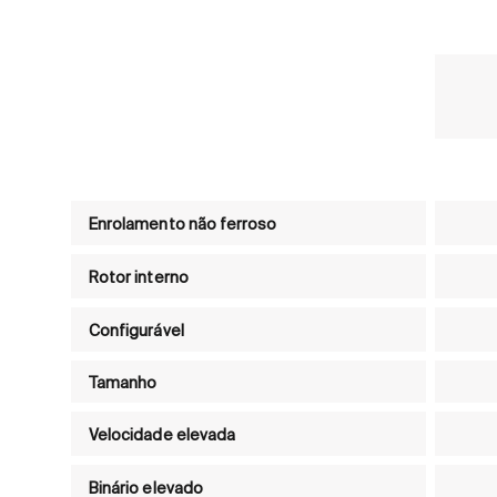
Product comparison table - Brushless DC motors 
Enrolamento não ferroso
Rotor interno
Configurável
Tamanho
Velocidade elevada
Binário elevado