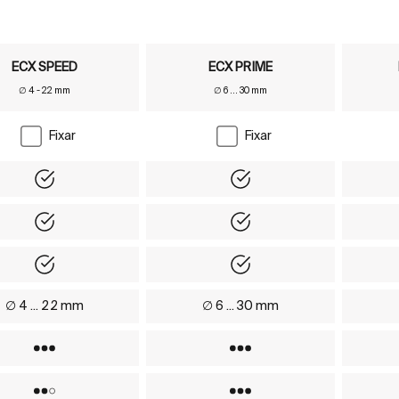
ECX SPEED
ECX PRIME
∅ 4 - 22 mm
∅ 6 ... 30 mm
Fixar
Fixar
(BLDC)
Yes
Yes
Yes
Yes
Yes
Yes
∅ 4 ... 22 mm
∅ 6 ... 30 mm
Yes
Yes