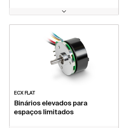
Open
ECX FLAT
Binários elevados para
espaços limitados