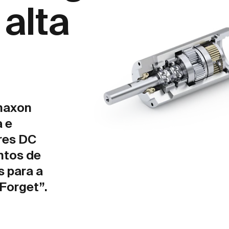
 alta
maxon
a e
res DC
ntos de
s para a
 Forget”.