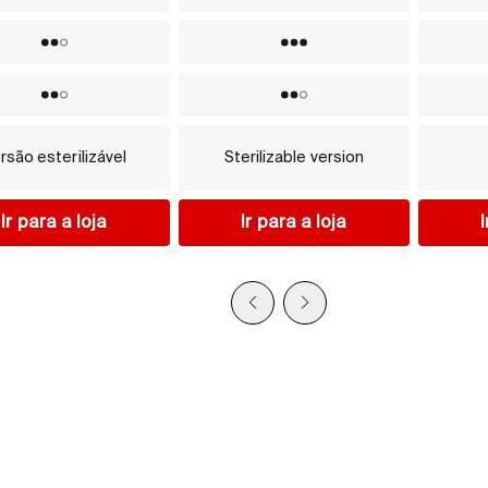
Não
Yes
Não
Yes
Não
Não
rsão esterilizável
Sterilizable version
Ir para a loja
Ir para a loja