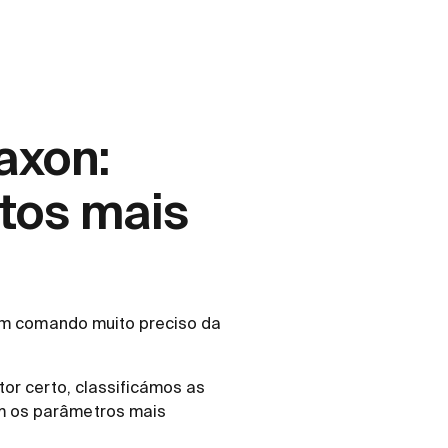
axon:
tos mais
 um comando muito preciso da
or certo, classificámos as
m os parâmetros mais