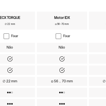
ECX TORQUE
Motor IDX
∅ 22 mm
□ 56 - 70 mm
Fixar
Fixar
Não
Não
Yes
Yes
Yes
Yes
∅ 22 mm
□ 56 ... 70 mm
∅ 
Não
Não