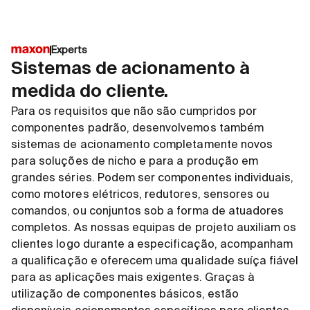
DCX Aero
EC-4p
Experts
Sistemas de acionamento à
medida do cliente.
Motor com escovas potente e
A mai
Para os requisitos que não são cumpridos por
compacto
potên
componentes padrão, desenvolvemos também
Disponível em diferentes tamanhos:
Enrol
sistemas de acionamento completamente novos
Diâmetros 10-35 mm
Comp
para soluções de nicho e para a produção em
Utilizados em Marte
ambie
grandes séries. Podem ser componentes individuais,
como motores elétricos, redutores, sensores ou
comandos, ou conjuntos sob a forma de atuadores
completos. As nossas equipas de projeto auxiliam os
clientes logo durante a especificação, acompanham
a qualificação e oferecem uma qualidade suíça fiável
para as aplicações mais exigentes. Graças à
utilização de componentes básicos, estão