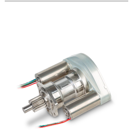
Os produtos maxon destinados à indústria aeronáutica
e aeroespacial foram testados de acordo com a norma
DO-160G para condições ambientais, como oscilações
de temperatura, humidade, choque e vibração, sendo
assim também adequados para as aplicações mais
exigentes. Um programa básico padronizado de
produtos permite acelerar ciclos de desenvolvimento,
para que os clientes tenham à disposição produtos
sofisticados para a indústria aeronáutica e
aeroespacial o mais rápido possível. Para mais
informações, contacte os seus especialistas maxon
locais