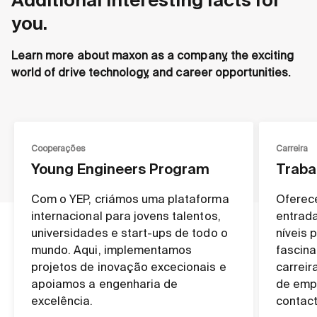
Additional interesting facts for
you.
Learn more about maxon as a company, the exciting
world of drive technology, and career opportunities.
Cooperações
Carreira
Young Engineers Program
Traba
Com o YEP, criámos uma plataforma
Oferec
internacional para jovens talentos,
entrad
universidades e start-ups de todo o
níveis 
mundo. Aqui, implementamos
fascin
projetos de inovação excecionais e
carreir
apoiamos a engenharia de
de emp
excelência.
contact