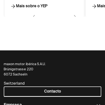
Mais sobre o YEP
Mai
maxon motor ibérica S.A.U.
Brünigstrasse 220
6072 Sachseln
Switzerland
Contacto