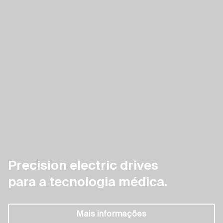
Precision electric drives
para a tecnologia médica.
Precision electric drives para a tecnologia médica.
Preci
Mais informações