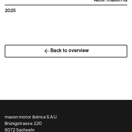
Autor
:
maxon HQ
2025
Back to overview
maxon motor ibérica S.A.U.
Brünigstrasse 220
6072 Sachseln