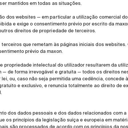
e ser mantidos em todas as situações.
ção dos websites — em particular a utilização comercial d
oibida e exige o consentimento prévio por escrito da ma
utros direitos de propriedade de terceiros.
e terceiros que remetam às páginas iniciais dos websites.
nsentimento prévio da maxon.
e propriedade intelectual do utilizador resultarem da util
n — de forma irrevogável e gratuita — todos os direitos ne
 lei, ou, caso não seja permitida uma cedência, concede 
 gratuito e exclusivo, e renuncia totalmente ao direito de ex
.
nto dos dados pessoais e dos dados relacionados com a
e os princípios da legislação suíça e europeia em matér
ais são processados de acordo com os princípios da noss