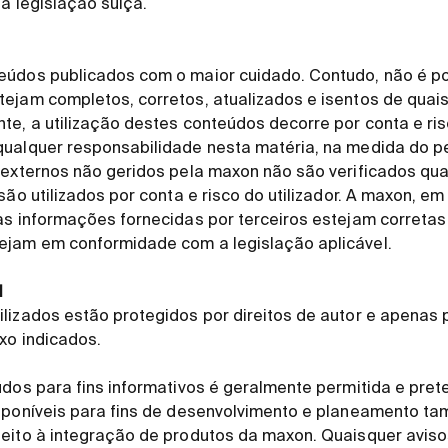
 a legislação suíça.
eúdos publicados com o maior cuidado. Contudo, não é pos
tejam completos, corretos, atualizados e isentos de qua
e, a utilização destes conteúdos decorre por conta e risc
ualquer responsabilidade nesta matéria, na medida do per
 externos não geridos pela maxon não são verificados qu
são utilizados por conta e risco do utilizador. A maxon, em
as informações fornecidas por terceiros estejam correta
ejam em conformidade com a legislação aplicável.
l
lizados estão protegidos por direitos de autor e apenas 
ixo indicados.
údos para fins informativos é geralmente permitida e prete
isponíveis para fins de desenvolvimento e planeamento t
eito à integração de produtos da maxon. Quaisquer avisos