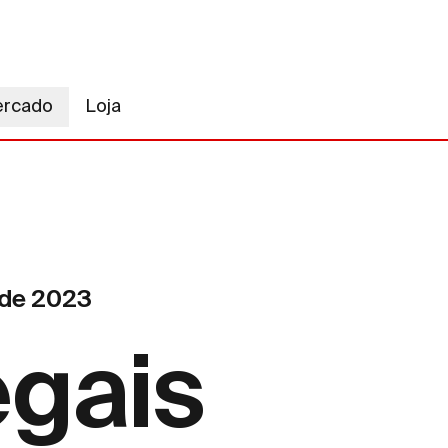
ercado
Loja
 de 2023
egais