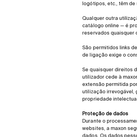
logótipos, etc., têm d
Qualquer outra utiliza
catálogo online — é pr
reservados quaisquer o
São permitidos links d
de ligação exige o co
Se quaisquer direitos d
utilizador cede à maxo
extensão permitida por
utilização irrevogável,
propriedade intelectual
Proteção de dados
Durante o processame
websites, a maxon segu
dados. Os dados pesso