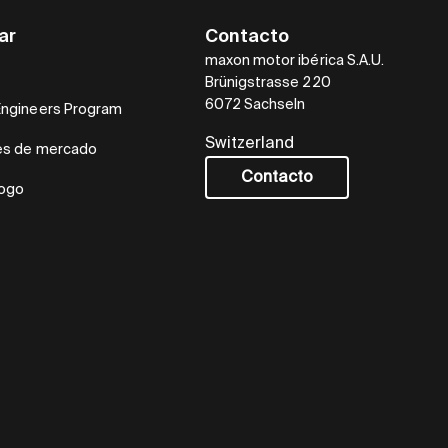
ar
Contacto
maxon motor ibérica S.A.U.
Brünigstrasse 220
6072 Sachseln
Engineers Program
Switzerland
es de mercado
Contacto
logo