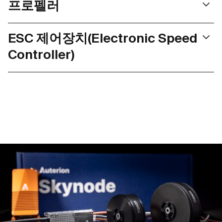
프로펠러
온 권선이 장착된 외륜구동 모터가 있습니다. 전문적인 UAV의
극도로 긴 수명과 최고의 신뢰성을 갖추도록 개발되었으므로,
저희는 최적으로 상태로 서로 조절한 개별 부재를 장착한 시
최적화된 공기 냉각장치와 항공 알루미늄으로 제작된 가벼운
ESC 제어장치(Electronic Speed
스템을 공급하기 위해 선도적인 프로펠러 제조사와 협력합니
구성품이 탁월한 성능뿐만 아니라 환경의 영향에 대한 최고의
다. 그러므로 맥슨의 UAV 제품은 고급 프로펠러와 함께 검사
Controller)
보호 및 최고의 견고성을 제공합니다.
를 받고 결합됩니다.
맥슨의 ESC 제어장치에는 UAV 시장에서 현재 유례가 없는 센
서리스 조절 알고리즘이 사용됩니다. 개별적인 보정과 향상된
매개변수 설정으로 인해 각 모터에 대한 최적의 자속 기준 제
어(Field-Oriented Control)가 보장되고, 이는 최저 성능 손실
및 최고의 성능 상태로 이루어집니다. 하드웨어는 직관적인
스튜디오 소프트웨어의 지원을 받습니다. 그러므로 운영자는
최적의 셋업이 이루어지도록 관련 매개변수와 데이터를 설정
하고 모니터링할 수 있습니다.
ECX 22 flat UAV
ECX 32
螺旋槳 14x4.5”
Propel
추력: 최대 290g
추력: 
直徑： 14" (356 mm)
직경: 
무게(케이블 포함): 23g
무게(케