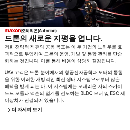
螺距：4.5”，在螺旋槳葉片 75% 處測
피치:
프로펠러 범위: 5 – 6인치
프로펠러
得
75%
3D STEP
3D S
重量：15 g
무게: 3
3D STEP
3D S
오테리온(Auterion)
데이터 시트
데이
UAV-ESC 52/30
UAV-E
드론의 새로운 지평을 엽니다.
데이터 시트
데이
저희 전략적 제휴의 공동 목표는 이 두 기업의 노하우를 효
무게(케이블 포함, 하우징 포함): 102g
무게(케
과적으로 투입하여 드론의 운영, 개발 및 통합 관리를 단순
리튬 이온 배터리: 3S - 12 S
리튬 이
화하는 것입니다. 이를 통해 비용이 상당히 절감됩니다.
출력 전류: 30A 연속/90A 피크
출력 전
UAV 고객은 드론 분야에서의 항공전자공학과 모터의 통합
을 위한 이러한 개방적인 최신 생태 시스템으로부터 많은
3D STEP
3D S
혜택을 받게 되는 바, 이 시스템에는 오테리온 사의 스카이
노드 모듈과 맥슨의 업계를 선도하는 BLDC 모터 및 ESC 제
데이터 시트
데이
어장치가 연결되어 있습니다.
더 자세히 보기