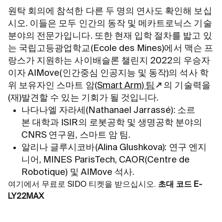
원탁 회의에 참석한 다른 두 명의 연사도 확인해 보십
시오. 이들은 모두 인간의 동작 및 메카트로닉스 기술
분야의 전문가입니다. 또한 현재 입학 절차를 밟고 있
는 국립고등광업학교(Ecole des Mines)에서 맥슨 프
랑스가 지원하는 사이배슬론 챌린지 2022의 우승자
이자 AIMove(인간중심 인공지능 및 동작)의 석사 학
위 보유자인 스마트 암
(Smart Arm) 팀
의 기술력을
(재)발견할 수 있는 기회가 될 것입니다.
나다나엘 자라세
(Nathanael Jarrassé):
소르
본 대학과
ISIR
의 로봇공학 및 생명공학 분야의
CNRS
연구원
,
스마트 암 팀
.
알리나 글루시코바
(Alina Glushkova):
연구 엔지
니어
, MINES ParisTech, CAOR(Centre de
Robotique)
및
AIMove
석사
.
여기에서 무료로 SIDO 티켓을 받으십시오.
초대 코드 E-
LY22MAX