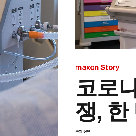
maxon Story
코로나
쟁, 한
주제 선택