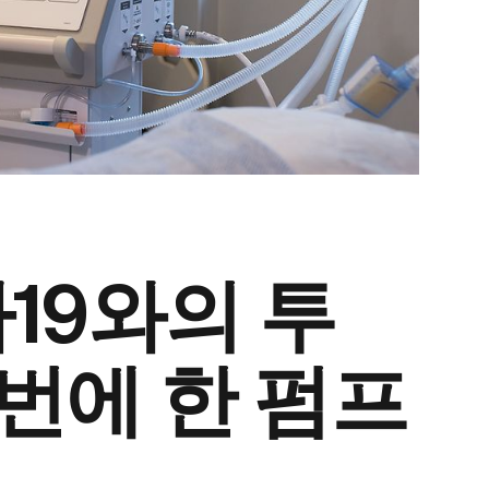
19와의 투
 번에 한 펌프