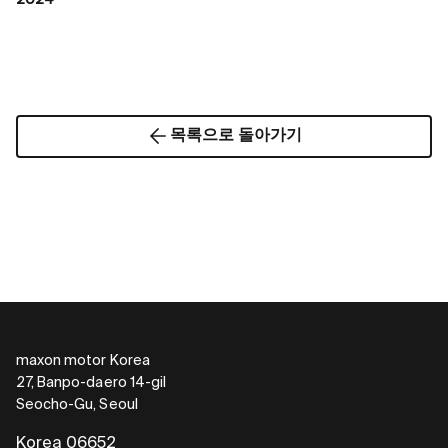
목록으로 돌아가기
maxon motor Korea
27, Banpo-daero 14-gil
Seocho-Gu, Seoul
Korea 06652