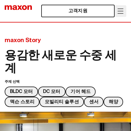
고객지원
maxon Story
용감한 새로운 수중 세
계
주제 선택
BLDC 모터
DC 모터
기어 헤드
맥슨 스토리
모빌리티 솔루션
센서
해양