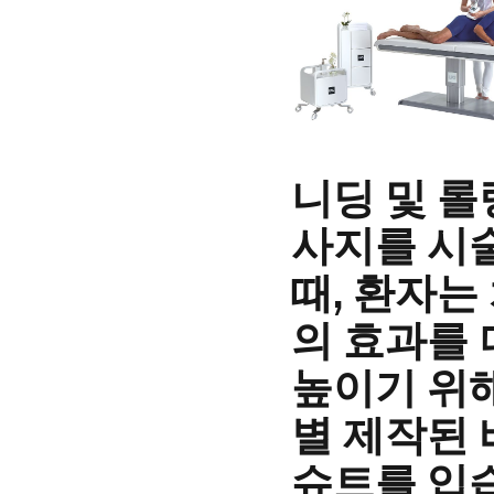
니딩 및 롤
사지를 시
때, 환자는
의 효과를
높이기 위
별 제작된
슈트를 입