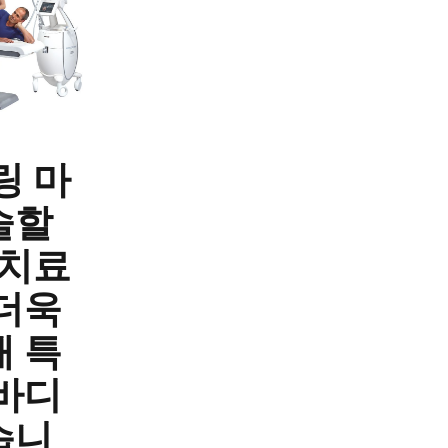
링 마
술할
 치료
 더욱
해 특
 바디
습니