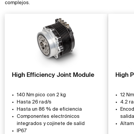
complejos.
High Efficiency Joint Module
High P
140 Nm pico con 2 kg
12 Nm
Hasta 26 rad/s
4.2 ra
Hasta un 86 % de eficiencia
Encod
Componentes electrónicos
salid
integrados y cojinete de salid
Altam
IP67