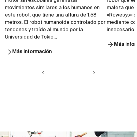
motor sin escobillas garantizan
robot que el
movimientos similares a los humanos en
maleza que c
este robot, que tiene una altura de 1,58
«Rowesys» s
metros. El robot humanoide controlado por
mediante con
tendones y traído al mundo por la
innecesario 
Universidad de Tokio…
Más info
Más información