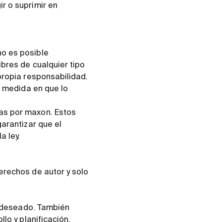
r o suprimir en
no es posible
ibres de cualquier tipo
propia responsabilidad.
a medida en que lo
as por maxon. Estos
garantizar que el
a ley.
erechos de autor y solo
es deseado. También
lo y planificación,