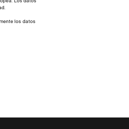
uropea. Los datos
ad.
amente los datos