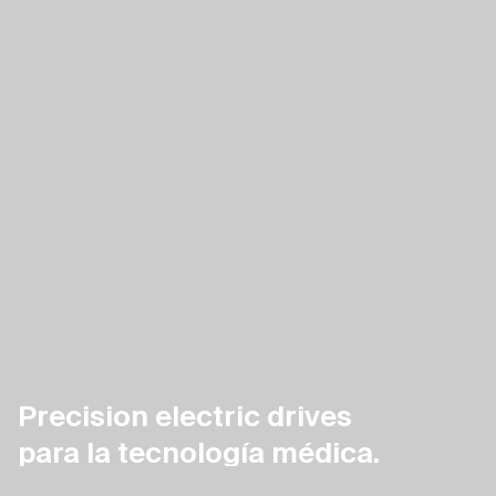
Precision electric drives
para la tecnología médica.
Precision electric drives para la tecnología médica.
Preci