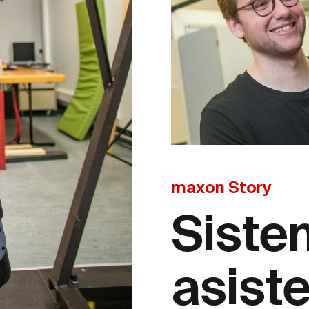
maxon Story
Siste
asist