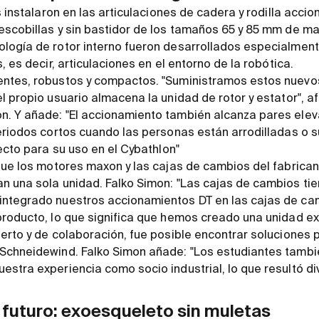
s instalaron en las articulaciones de cadera y rodilla acci
scobillas y sin bastidor de los tamaños 65 y 85 mm de ma
logía de rotor interno fueron desarrollados especialment
, es decir, articulaciones en el entorno de la robótica.
ntes, robustos y compactos. "Suministramos estos nuevo
l propio usuario almacena la unidad de rotor y estator", a
. Y añade: "El accionamiento también alcanza pares ele
periodos cortos cuando las personas están arrodilladas o
ecto para su uso en el Cybathlon"
que los motores maxon y las cajas de cambios del fabricante
n una sola unidad. Falko Simon: "Las cajas de cambios ti
ntegrado nuestros accionamientos DT en las cajas de cam
producto, lo que significa que hemos creado una unidad 
erto y de colaboración, fue posible encontrar soluciones
Schneidewind. Falko Simon añade: "Los estudiantes tamb
stra experiencia como socio industrial, lo que resultó div
 futuro: exoesqueleto sin muletas