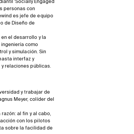
diantil 'Socially Engaged
as personas con
ewind es jefe de equipo
to de Diseño de
n el desarrollo y la
 ingeniería como
rol y simulación. Sin
sta interfaz y
 y relaciones públicas.
iversidad y trabajar de
agnus Meyer, colíder del
azón: al fin y al cabo,
acción con los pilotos
a sobre la facilidad de