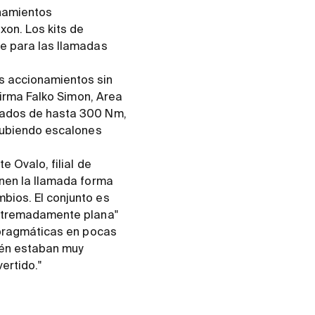
onamientos
xon. Los kits de
e para las llamadas
s accionamientos sin
firma Falko Simon, Area
vados de hasta 300 Nm,
 subiendo escalones
 Ovalo, filial de
enen la llamada forma
bios. El conjunto es
extremadamente plana"
 pragmáticas en pocas
ién estaban muy
ertido."