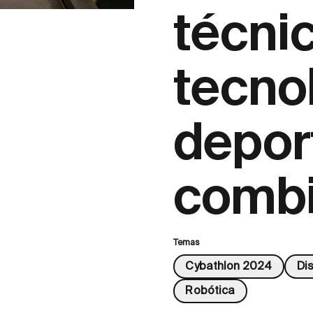
técnic
tecno
depor
comb
Temas
Cybathlon 2024
Di
Robótica