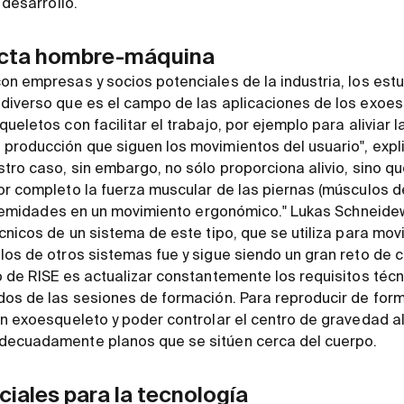
 desarrollo.
recta hombre-máquina
on empresas y socios potenciales de la industria, los est
 diverso que es el campo de las aplicaciones de los exoe
ueletos con facilitar el trabajo, por ejemplo para aliviar 
 producción que siguen los movimientos del usuario", exp
stro caso, sin embargo, no sólo proporciona alivio, sino q
r completo la fuerza muscular de las piernas (músculos de 
extremidades en un movimiento ergonómico." Lukas Schneide
cnicos de un sistema de este tipo, que se utiliza para movi
los de otros sistemas fue y sigue siendo un gran reto de 
o de RISE es actualizar constantemente los requisitos té
dos de las sesiones de formación. Para reproducir de for
un exoesqueleto y poder controlar el centro de gravedad al
decuadamente planos que se sitúen cerca del cuerpo.
iales para la tecnología