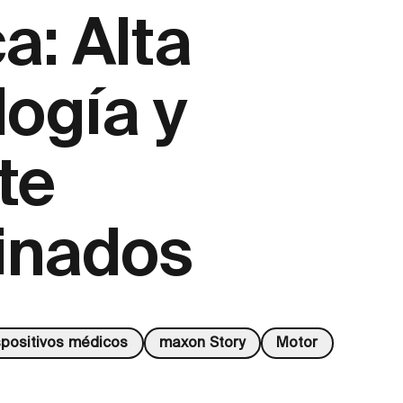
a: Alta
logía y
te
inados
spositivos médicos
maxon Story
Motor