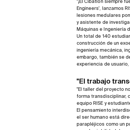
"¡El Cibatlón siempre fu
Engineers', lanzamos RI
lesiones medulares pon
y asistente de investig
Máquinas e Ingeniería d
Un total de 140 estudia
construcción de un exoe
ingeniería mecánica, ing
embargo, también se de
experiencia de usuario,
"El trabajo tran
"El taller del proyecto 
forma transdisciplinar,
equipo RISE y estudiant
El pensamiento interdisc
el ser humano está dire
parapléjicos como un pu