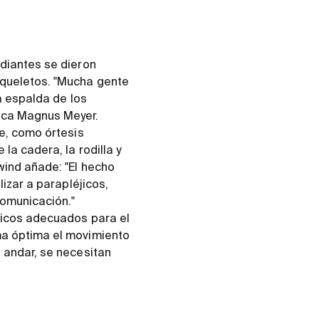
udiantes se dieron
squeletos. "Mucha gente
la espalda de los
lica Magnus Meyer.
ue, como órtesis
la cadera, la rodilla y
wind añade: "El hecho
lizar a parapléjicos,
comunicación."
cnicos adecuados para el
ma óptima el movimiento
 andar, se necesitan