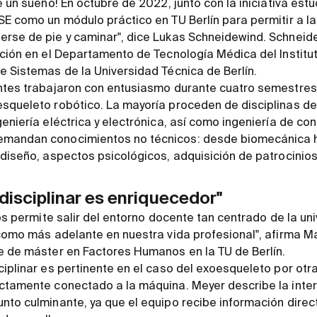
e un sueño! En octubre de 2022, junto con la iniciativa estu
SE como un módulo práctico en TU Berlín para permitir a l
erse de pie y caminar", dice Lukas Schneidewind. Schneid
ación en el Departamento de Tecnología Médica del Institu
e Sistemas de la Universidad Técnica de Berlín.
ntes trabajaron con entusiasmo durante cuatro semestres e
squeleto robótico. La mayoría proceden de disciplinas de
eniería eléctrica y electrónica, así como ingeniería de cont
mandan conocimientos no técnicos: desde biomecánica ha
 diseño, aspectos psicológicos, adquisición de patrocinios
sdisciplinar es enriquecedor"
nos permite salir del entorno docente tan centrado de la un
 como más adelante en nuestra vida profesional", afirma M
e de máster en Factores Humanos en la TU de Berlín.
iplinar es pertinente en el caso del exoesqueleto por otra r
ctamente conectado a la máquina. Meyer describe la inter
nto culminante, ya que el equipo recibe información direct