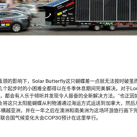
的影响下，Solar Butterfly这只蝴蝶差一点就无法按时
个起步时的小困难全都得以在冬季休息期间完美解决。对于Louis
里，都会有人乐于倾听并发现令人振奋的全新解决方法。”也正因
会将这只太阳能蝴蝶从利物浦通过海运方式运送到加拿大，然后
4年横越亚洲，并在一年之后在澳洲和南美洲为这场环游旅行画下
的联合国气候变化大会COP30预计在这里举行。