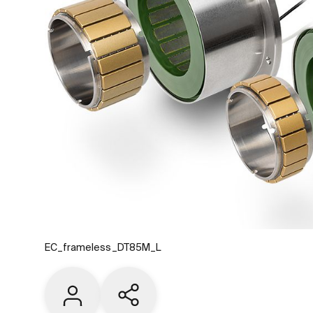
EC_frameless_DT85M_L
Contacto
Share current page