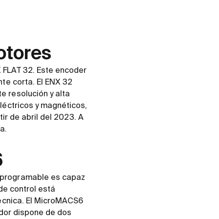
otores
 FLAT 32. Este encoder
te corta. El ENX 32
 resolución y alta
léctricos y magnéticos,
ir de abril del 2023. A
a.
6
 programable es capaz
de control está
técnica. El MicroMACS6
ador dispone de dos