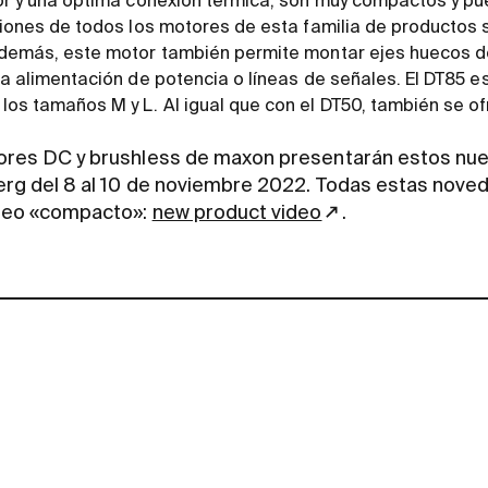
tor y una óptima conexión térmica, son muy compactos y p
nciones de todos los motores de esta familia de productos
Además, este motor también permite montar ejes huecos 
la alimentación de potencia o líneas de señales. El DT85 e
os tamaños M y L. Al igual que con el DT50, también se o
res DC y brushless de maxon presentarán estos nue
rg del 8 al 10 de noviembre 2022. Todas estas nove
ídeo «compacto»:
new product video
.
contact