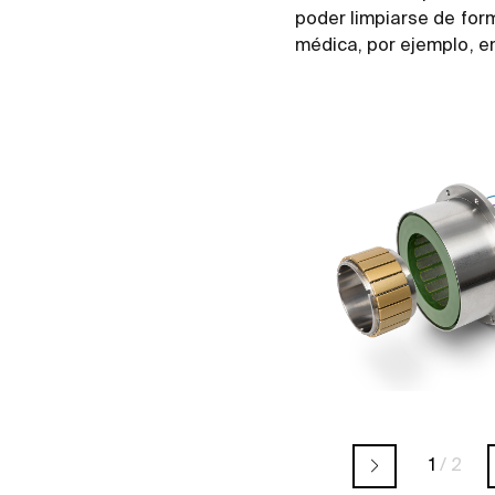
poder limpiarse de form
médica, por ejemplo, en
1
/
2