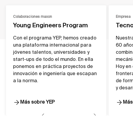
Colaboraciones maxon
Empresa
Young Engineers Program
Tecno
Con el programa YEP, hemos creado
Nuestra
una plataforma internacional para
60 años
jóvenes talentos, universidades y
combin
start-ups de todo el mundo. En ella
mecánic
ponemos en práctica proyectos de
Hoy en 
innovación e ingeniería que escapan
fronter
a la norma.
de form
y desarr
Más sobre YEP
Más