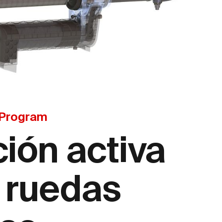
 Program
ción activa
s ruedas