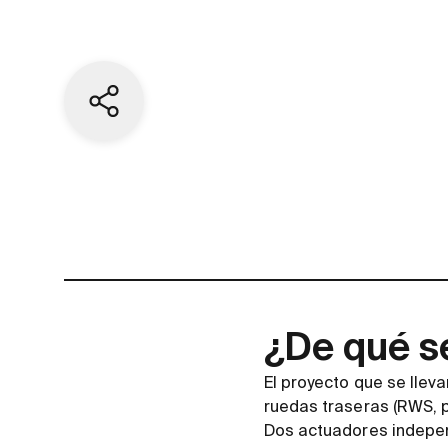
Share current page
¿De qué s
El proyecto que se llev
ruedas traseras (RWS, p
Dos actuadores independ