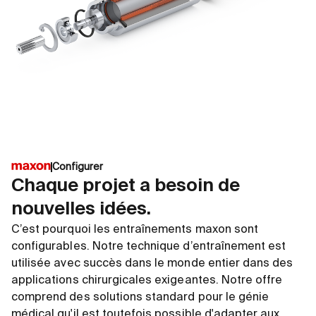
Plateforme EC frameless DT
Plate
∅42 ... 90 mm
∅4 ..
jusqu’à 15`000 tr/min
jusqu
Configurer
jusqu’à 2840 mNm
jusqu
Chaque projet a besoin de
nouvelles idées.
Accès à la boutique
A
C’est pourquoi les entraînements maxon sont
configurables. Notre technique d’entraînement est
utilisée avec succès dans le monde entier dans des
applications chirurgicales exigeantes. Notre offre
comprend des solutions standard pour le génie
médical qu'il est toutefois possible d'adapter aux