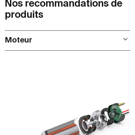
Nos recommandations de
produits
Moteur
Nos moteurs ne présentent aucun couple de saillance
et fournissent, grâce à deux paires de pôles, une
grande densité de puissance et un couple élevé. Ils
conviennent donc de façon optimale à une utilisation
dans les instruments chirurgicaux électroportatifs et
les robots chirurgicaux. Grâce à une configuration
flexible, nous pouvons toujours trouver la solution
d’entraînement optimale.