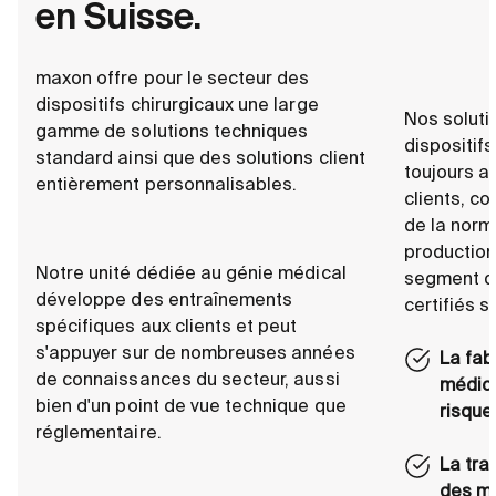
en Suisse.
maxon offre pour le secteur des
dispositifs chirurgicaux une large
Nos soluti
gamme de solutions techniques
dispositif
standard ainsi que des solutions client
toujours a
entièrement personnalisables.
clients, c
de la norm
production
Notre unité dédiée au génie médical
segment d
développe des entraînements
certifiés 
spécifiques aux clients et peut
s'appuyer sur de nombreuses années
La fab
de connaissances du secteur, aussi
médica
bien d'un point de vue technique que
risque
réglementaire.
La tra
des ma