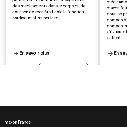
permettent d’obtenir un dosage ciblé
médicamen
des médicaments dans le corps ou de
maxon four
soutenir de manière fiable la fonction
pour les p
cardiaque et musculaire.
pompes à i
pompes im
d'évacuer 
patient.
En savoir plus
En sav
maxon France