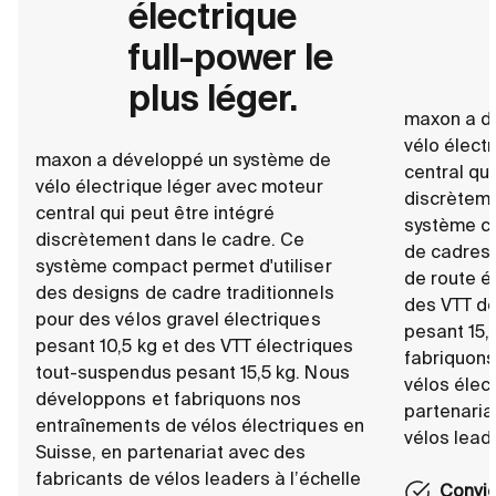
électrique
full-power le
plus léger.
maxon a d
vélo élect
maxon a développé un système de
central qui
vélo électrique léger avec moteur
discrèteme
central qui peut être intégré
système co
discrètement dans le cadre. Ce
de cadres 
système compact permet d'utiliser
de route é
des designs de cadre traditionnels
des VTT de
pour des vélos gravel électriques
pesant 15,
pesant 10,5 kg et des VTT électriques
fabriquons
tout-suspendus pesant 15,5 kg. Nous
vélos élec
développons et fabriquons nos
partenaria
entraînements de vélos électriques en
vélos lead
Suisse, en partenariat avec des
fabricants de vélos leaders à l’échelle
Convie