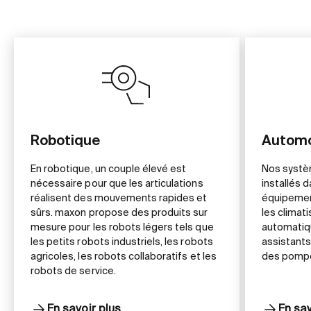
Robotique
Automo
En robotique, un couple élevé est
Nos systè
nécessaire pour que les articulations
installés 
réalisent des mouvements rapides et
équipemen
sûrs. maxon propose des produits sur
les climat
mesure pour les robots légers tels que
automatiqu
les petits robots industriels, les robots
assistants
agricoles, les robots collaboratifs et les
des pompes
robots de service.
En savoir plus
En sav