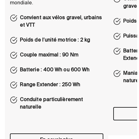
mondiale.
gravel
Convient aux vélos gravel, urbains
Poids d
et VTT
Puissa
Poids de l’unité motrice : 2 kg
Batter
Couple maximal : 90 Nm
Exten
Batterie : 400 Wh ou 600 Wh
Maniab
nature
Range Extender : 250 Wh
Conduite particulièrement
naturelle