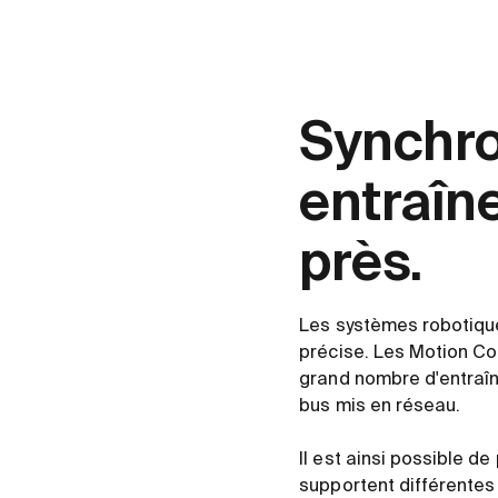
Synchro
entraîn
près.
Les systèmes robotique
précise. Les Motion C
grand nombre d'entraî
bus mis en réseau.
Il est ainsi possible
supportent différentes