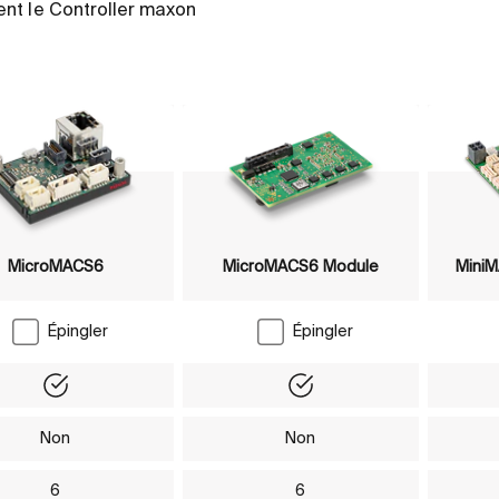
ent le Controller maxon
MicroMACS6
MicroMACS6 Module
Mini
Épingler
Épingler
de mouvement
Yes
Yes
Non
Non
6
6