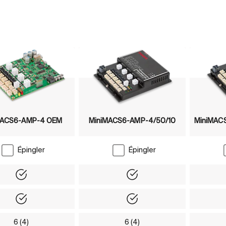
MACS6-AMP-4 OEM
MiniMACS6-AMP-4/50/10
MiniMACS
Épingler
Épingler
Yes
Yes
Yes
Yes
6 (4)
6 (4)