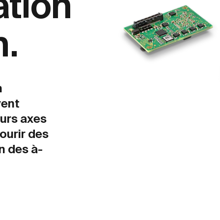
ation
n.
n
vent
eurs axes
ourir des
n des à-