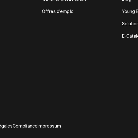
Offres d'emploi
Young 
Solutio
E-Cata
égales
Compliance
Impressum