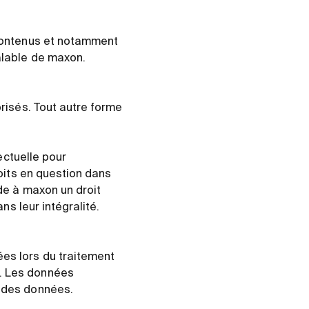
s contenus et notamment
éalable de maxon.
orisés. Tout autre forme
lectuelle pour
roits en question dans
rde à maxon un droit
ans leur intégralité.
ées lors du traitement
t. Les données
n des données.