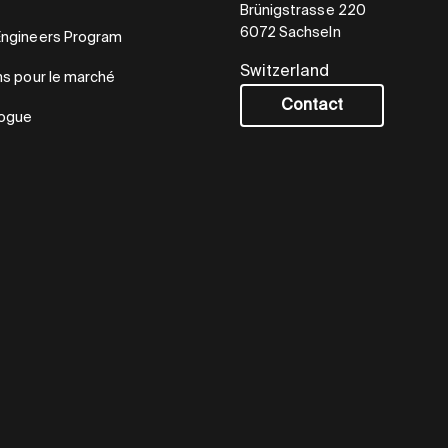
Brünigstrasse 220
6072 Sachseln
Engineers Program
Switzerland
ns pour le marché
Contact
logue