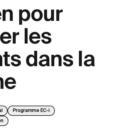
en pour
er les
ts dans la
he
al
Programme EC-i
on