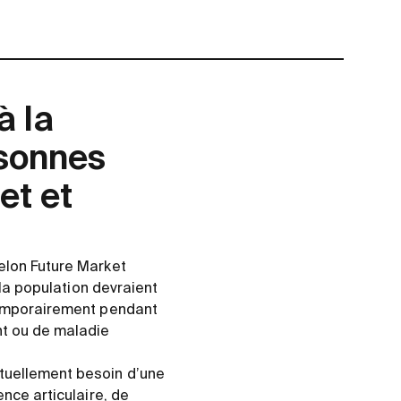
à la
rsonnes
et et
elon Future Market
 la population devraient
 temporairement pendant
nt ou de maladie
tuellement besoin d’une
nce articulaire, de