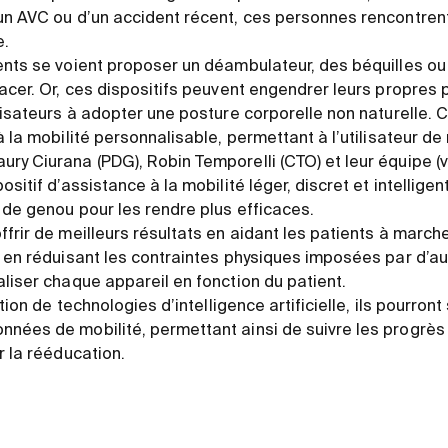
un AVC ou d’un accident récent, ces personnes rencontrent
e.
ents se voient proposer un déambulateur, des béquilles ou
acer. Or, ces dispositifs peuvent engendrer leurs propres 
lisateurs à adopter une posture corporelle non naturelle. Ce 
à la mobilité personnalisable, permettant à l’utilisateur 
y Ciurana (PDG), Robin Temporelli (CTO) et leur équipe (voi
sitif d’assistance à la mobilité léger, discret et intelligen
 de genou pour les rendre plus efficaces.
frir de meilleurs résultats en aidant les patients à marche
t en réduisant les contraintes physiques imposées par d’aut
aliser chaque appareil en fonction du patient.
ation de technologies d’intelligence artificielle, ils pourront 
nées de mobilité, permettant ainsi de suivre les progrès d
r la rééducation.