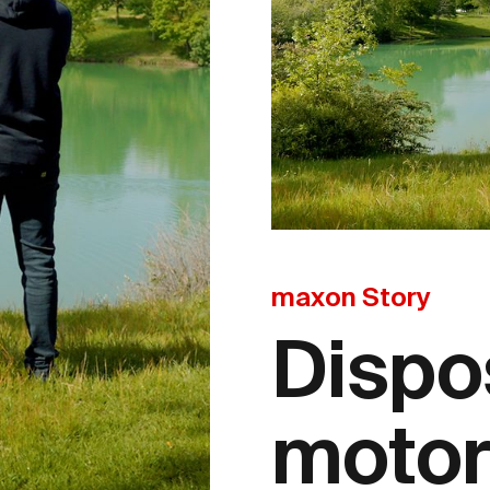
maxon Story
Dispos
motor