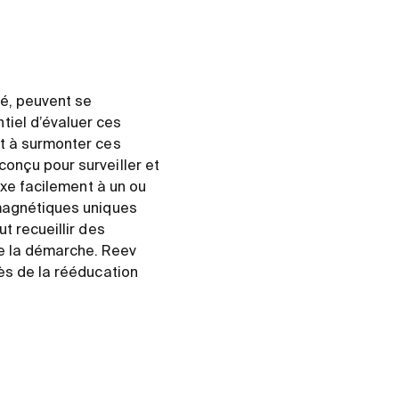
té, peuvent se
iel d’évaluer ces
nt à surmonter ces
onçu pour surveiller et
ixe facilement à un ou
 magnétiques uniques
t recueillir des
e la démarche. Reev
ès de la rééducation