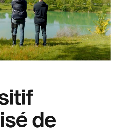
itif
isé de