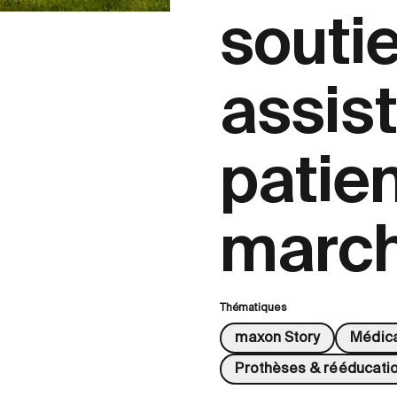
souti
assist
patien
marc
Thématiques
maxon Story
Médic
Prothèses & rééducati