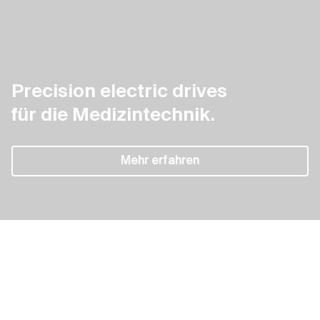
Precision electric drives
für die Medizintechnik.
Precision electric drives für die Medizintechnik.
Precision
Mehr erfahren