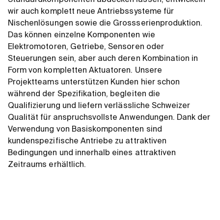
Standardkomponenten abdecken lassen, entwickeln
verfügbar: Durchmesser von 10-
Unter
wir auch komplett neue Antriebssysteme für
35 mm
Umgeb
Nischenlösungen sowie die Grossserienproduktion.
Im Einsatz auf dem Mars
Das können einzelne Komponenten wie
Elektromotoren, Getriebe, Sensoren oder
Steuerungen sein, aber auch deren Kombination in
Form von kompletten Aktuatoren. Unsere
Projektteams unterstützen Kunden hier schon
während der Spezifikation, begleiten die
Qualifizierung und liefern verlässliche Schweizer
Qualität für anspruchsvollste Anwendungen. Dank der
Verwendung von Basiskomponenten sind
kundenspezifische Antriebe zu attraktiven
Bedingungen und innerhalb eines attraktiven
Zeitraums erhältlich.