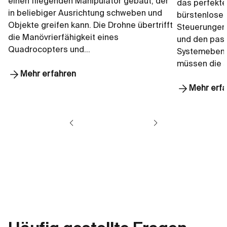
einen fliegenden Manipulator gebaut, der
das perfekt
in beliebiger Ausrichtung schweben und
bürstenlose
Objekte greifen kann. Die Drohne übertrifft
Steuerungen 
die Manövrierfähigkeit eines
und den pass
Quadrocopters und…
Systemebene
müssen die 
Mehr erfahren
Mehr erf