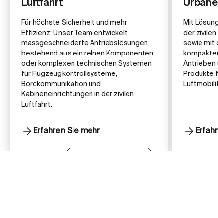
Luftfahrt
Urbane 
Für höchste Sicherheit und mehr
Mit Lösung
Effizienz: Unser Team entwickelt
der zivile
massgeschneiderte Antriebslösungen
sowie mit 
bestehend aus einzelnen Komponenten
kompakten
oder komplexen technischen Systemen
Antrieben 
für Flugzeugkontrollsysteme,
Produkte 
Bordkommunikation und
Luftmobilit
Kabineneinrichtungen in der zivilen
Luftfahrt.
Erfahren Sie mehr
Erfah