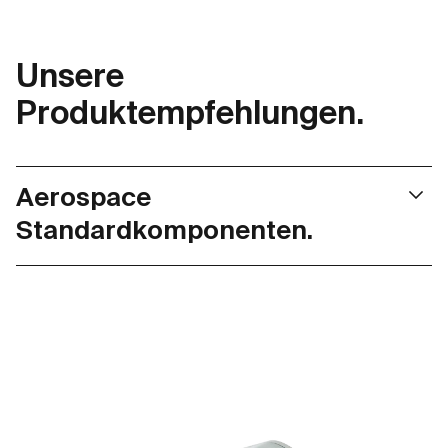
Unsere
Produktempfehlungen.
Aerospace
Standardkomponenten.
maxon Luft- und Raumfahrtprodukte sind nach DO-
160G Umgebungsbedingungen wie
Temperaturschwankungen, Feuchtigkeit, Schock und
Vibration getestet und eignen sich daher auch für
anspruchsvollste Anwendungen. Dank eines
standardisierten Basis-Produktprogramms können
Entwicklungszyklen beschleunigt werden, sodass den
Kunden ausgereifte Produkte für die Luft- und