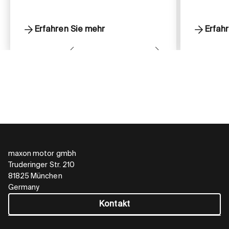
Erfahren Sie mehr
Erfah
maxon motor gmbh
Truderinger Str. 210
81825 München
Germany
Kontakt