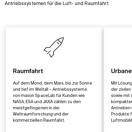
Antriebssystemen für die Luft- und Raumfahrt.
Raumfahrt
Urbane 
Auf dem Mond, dem Mars, bis zur Sonne
Mit Lösung
und tief im Weltall – Antriebssysteme
der zivile
von maxon SpaceLab für Kunden wie
sowie mit 
NASA, ESA und JAXA zählen zu den
kompakten
meistgeflogenen in der
Antrieben 
Weltraumforschung und der
Produkte 
kommerziellen Raumfahrt.
Luftmobilit