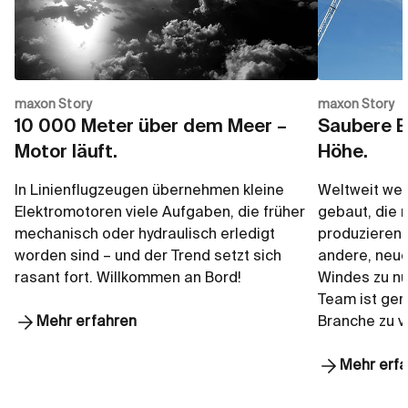
maxon Story
maxon Story
10 000 Meter über dem Meer –
Saubere E
Motor läuft.
Höhe.
In Linienflugzeugen übernehmen kleine
Weltweit we
Elektromotoren viele Aufgaben, die früher
gebaut, die 
mechanisch oder hydraulisch erledigt
produzieren.
worden sind – und der Trend setzt sich
andere, neue
rasant fort. Willkommen an Bord!
Windes zu nu
Team ist ger
Mehr erfahren
Branche zu v
Mehr erf