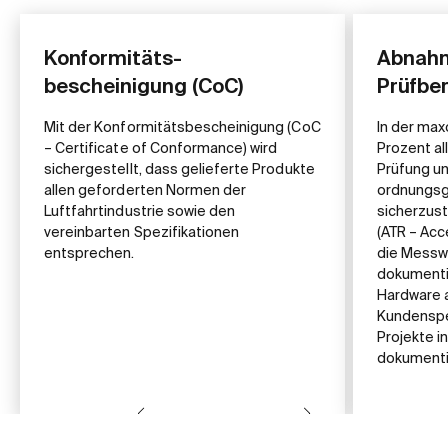
Konformitäts-
Abnahm
bescheinigung (CoC)
Prüfber
Mit der Konformitätsbescheinigung (CoC
In der ma
– Certificate of Conformance) wird
Prozent al
sichergestellt, dass gelieferte Produkte
Prüfung u
allen geforderten Normen der
ordnungsg
Luftfahrtindustrie sowie den
sicherzust
vereinbarten Spezifikationen
(ATR – Ac
entsprechen.
die Messw
dokumenti
Hardware a
Kundenspe
Projekte i
dokumenti