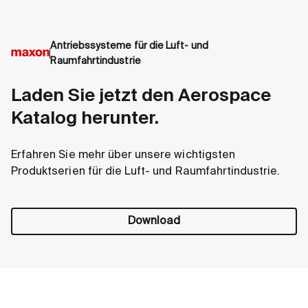
Antriebssysteme für die Luft- und
Raumfahrtindustrie
DCX Aero
EC-4p
Laden Sie jetzt den Aerospace
Katalog herunter.
Leistungsstarker, kompakter,
Das b
bürstenbehafteter Motor
zu Ge
Erfahren Sie mehr über unsere wichtigsten
In verschiedenen Grössen
Hocht
Produktserien für die Luft- und Raumfahrtindustrie.
verfügbar: Durchmesser von 10-
Unter
35 mm
Umgeb
Im Einsatz auf dem Mars
Download