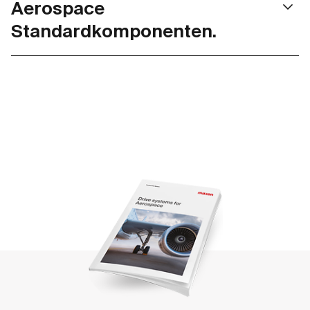
Aerospace
Standardkomponenten.
maxon Luft- und Raumfahrtprodukte sind nach DO-
160G Umgebungsbedingungen wie
Temperaturschwankungen, Feuchtigkeit, Schock und
Vibration getestet und eignen sich daher auch für
anspruchsvollste Anwendungen. Dank eines
standardisierten Basis-Produktprogramms können
Entwicklungszyklen beschleunigt werden, sodass den
Kunden ausgereifte Produkte für die Luft- und
Raumfahrt schneller zur Verfügung stehen. Für weitere
Informationen wenden Sie sich bitte an Ihre maxon
Expert:innen vor Ort