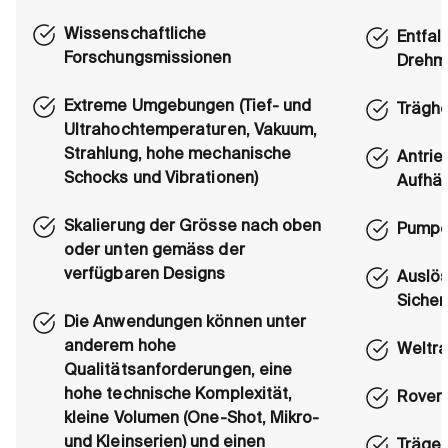
Wissenschaftliche
Entfal
Forschungsmissionen
Drehm
Extreme Umgebungen (Tief- und
Träghe
Ultrahochtemperaturen, Vakuum,
Strahlung, hohe mechanische
Antrie
Schocks und Vibrationen)
Aufhä
Skalierung der Grösse nach oben
Pumpen
oder unten gemäss der
verfügbaren Designs
Auslös
Siche
Die Anwendungen können unter
anderem hohe
Weltr
Qualitätsanforderungen, eine
hohe technische Komplexität,
Roverr
kleine Volumen (One-Shot, Mikro-
und Kleinserien) und einen
Träge