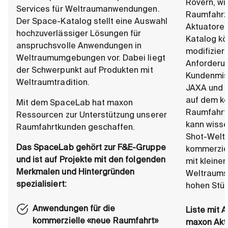
Rovern, wi
Services für Weltraumanwendungen.
Raumfahrze
Der Space-Katalog stellt eine Auswahl
Aktuatore
hochzuverlässiger Lösungen für
Katalog k
anspruchsvolle Anwendungen in
modifizier
Weltraumumgebungen vor. Dabei liegt
Anforderun
der Schwerpunkt auf Produkten mit
Kundenmis
Weltraumtradition.
JAXA und v
auf dem k
Mit dem SpaceLab hat maxon
Raumfahrtm
Ressourcen zur Unterstützung unserer
kann wiss
Raumfahrtkunden geschaffen.
Shot-Welt
Das SpaceLab gehört zur F&E-Gruppe
kommerzie
und ist auf Projekte mit den folgenden
mit kleine
Merkmalen und Hintergründen
Weltraumsa
spezialisiert:
hohen Stüc
Anwendungen für die
Liste mit 
kommerzielle «neue Raumfahrt»
maxon Akt