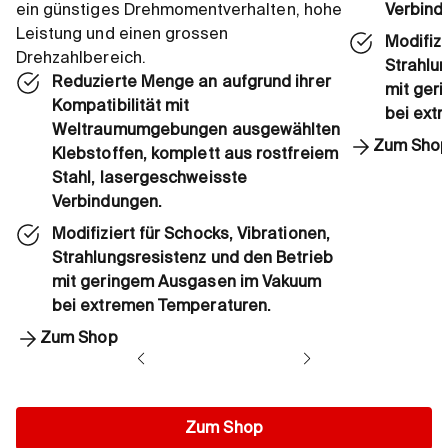
ein günstiges Drehmomentverhalten, hohe
Verbind
Leistung und einen grossen
Modifizi
Drehzahlbereich.
Strahlu
Reduzierte Menge an aufgrund ihrer
mit ger
Kompatibilität mit
bei ext
Weltraumumgebungen ausgewählten
Zum Sho
Klebstoffen, komplett aus rostfreiem
Stahl, lasergeschweisste
Verbindungen.
Modifiziert für Schocks, Vibrationen,
Strahlungsresistenz und den Betrieb
mit geringem Ausgasen im Vakuum
bei extremen Temperaturen.
Zum Shop
Zum Shop