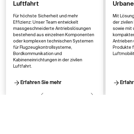
Luftfahrt
Urbane 
Für höchste Sicherheit und mehr
Mit Lösung
Effizienz: Unser Team entwickelt
der zivile
massgeschneiderte Antriebslösungen
sowie mit 
bestehend aus einzelnen Komponenten
kompakten
oder komplexen technischen Systemen
Antrieben 
für Flugzeugkontrollsysteme,
Produkte 
Bordkommunikation und
Luftmobilit
Kabineneinrichtungen in der zivilen
Luftfahrt.
Erfahren Sie mehr
Erfah