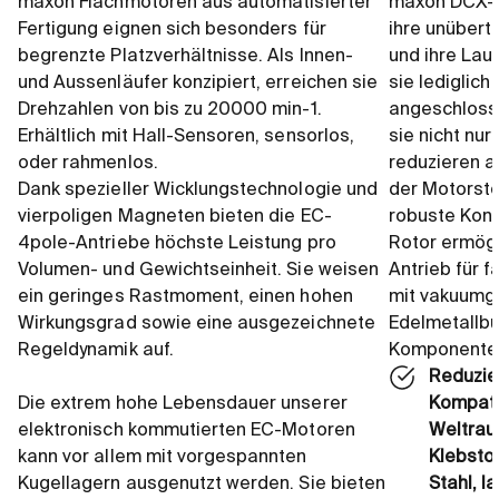
maxon Flachmotoren aus automatisierter
maxon DCX-M
Fertigung eignen sich besonders für
ihre unüber
begrenzte Platzverhältnisse. Als Innen-
und ihre Lau
und Aussenläufer konzipiert, erreichen sie
sie lediglich
Drehzahlen von bis zu 20000 min-1.
angeschloss
Erhältlich mit Hall-Sensoren, sensorlos,
sie nicht nur
oder rahmenlos.
reduzieren 
Dank spezieller Wicklungstechnologie und
der Motorste
vierpoligen Magneten bieten die EC-
robuste Kons
4pole-Antriebe höchste Leistung pro
Rotor ermög
Volumen- und Gewichtseinheit. Sie weisen
Antrieb für f
ein geringes Rastmoment, einen hohen
mit vakuumg
Wirkungsgrad sowie eine ausgezeichnete
Edelmetallbü
Regeldynamik auf.
Komponente
Reduzie
Die extrem hohe Lebensdauer unserer
Kompatib
elektronisch kommutierten EC-Motoren
Weltra
kann vor allem mit vorgespannten
Klebsto
Kugellagern ausgenutzt werden. Sie bieten
Stahl, 