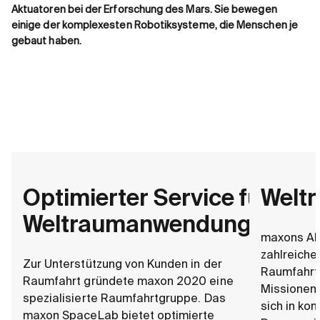
Aktuatoren bei der Erforschung des Mars. Sie bewegen
einige der komplexesten Robotiksysteme, die Menschen je
gebaut haben.
Optimierter Service für
Welt
Weltraumanwendungen.
maxons Akt
zahlreiche
Zur Unterstützung von Kunden in der
Raumfahrt
Raumfahrt gründete maxon 2020 eine
Missionen 
spezialisierte Raumfahrtgruppe. Das
sich in kom
maxon SpaceLab bietet optimierte