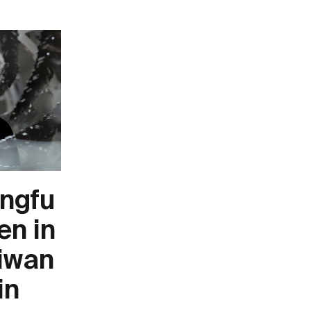
ngfu
en in
aiwan
in