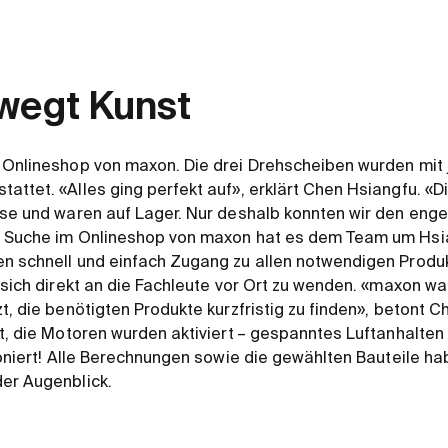
wegt Kunst
 Onlineshop von maxon. Die drei Drehscheiben wurden mit 
attet. «Alles ging perfekt auf», erklärt Chen Hsiangfu. «D
sse und waren auf Lager. Nur deshalb konnten wir den enge
e Suche im Onlineshop von maxon hat es dem Team um Hs
en schnell und einfach Zugang zu allen notwendigen Produ
 sich direkt an die Fachleute vor Ort zu wenden. «maxon war
t, die benötigten Produkte kurzfristig zu finden», betont C
t, die Motoren wurden aktiviert – gespanntes Luftanhalten 
tioniert! Alle Berechnungen sowie die gewählten Bauteile ha
der Augenblick.