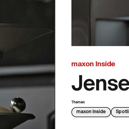
maxon Inside
Jensei
Themen
maxon Inside
Spotl