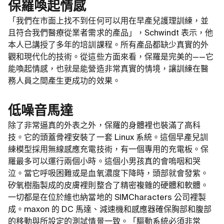
保羅喚起情感
「我們在市面上找不到任何可以用在早產兒護理訓練，並
且符合我們醫療從業者需求的產品」，Schwindt 表示，他
本人已講授了多年的培訓課程。所有產品都缺少真實的外
觀和現代化的技術。從這些方面來看，保羅是完美的——它
能喚起情感，也就是能營造非常真實的情境，讓訓練在醫
務人員之間產生更成功的效果。
低噪音馬達
除了非常逼真的外表之外，保羅的身體裡也裝滿了高科
技。它的頭蓋骨裡安裝了一套 Linux 系統。這個早產兒訓
練模型採用無線感應充電技術，有一個專用的充電板。保
羅最多可以運行兩個小時。這個小男孩真的會嗚咽和哭
泣。當它呼吸困難或是血氧濃度下降時，頭部就會發紫。
矽氧樹脂製成的皮膚裡則整合了精密複雜的硬體和軟體。
一切都是在位於維也納當地的 SIMCharacters 公司裡製
成。maxon 的 DC 馬達、減速機和感應器確保胸部和腹部
的移動與所設定的測試情景一致。「驅動系統必須非常