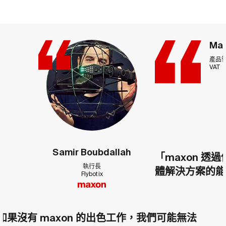
Mar
產品
VAT
Samir Boubdallah
「maxon 
執行長
體解決方案的
Flybotix
如果沒有 maxon 的出色工作，我們可能無法