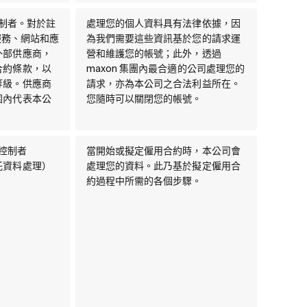
控制者。對於註
處理您的個人資料具有法律依據，因
登入服務、網站和應
為我們需要這些資訊基於您的請求運
外部供應商，
營和維護您的帳號；此外，透過
合約條款，以
maxon 集團內最合適的公司處理您的
等級。供應商
請求，亦為本公司之合法利益所在。
圍內代表本公
您隨時可以關閉您的帳號。
。
料控制者
當開始或擬定僱用合約時，本公司會
託資料處理）
處理您的資料。此乃基於擬定僱用合
約過程中所需的各個步驟。