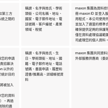
稱謂、名字與姓氏、學術
maxon 集團為資料
司和第三方
頭銜、公司名稱、地址、
冊 maxon ID 並
 系統之間的
國家、電子郵件地址、電
用程式，本公司使用
話號碼、客戶編號、產業
並加入了適當的標準
領域、稅號
確保提供足夠的保護
僅在資料處理協議範
司處理您的個人資料
稱謂、名字與姓氏、生
maxon 集團共同資
與您的申請
日、學術頭銜、地址、國
外部服務供應商（委
負責招募決
籍、電子郵件地址、電話
n 以外的
號碼、書面申請、履歷和
於統計目的
證書/推薦函、詳細帳號資
料
）將被加入
存您的資料
書）。再過
刪除的通