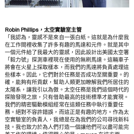
Robin Phillips，太空實驗室主管
「我認為，靈感不是來自一張白紙。這就是為什麼我
在工作間裡收集了許多有趣的馬達和元件。就是其中
一個元件給了我最大的靈感，因此設計出美國太空署
「毅力號」探測車裡現在使用的無刷馬達。這輛車子
將會在火星上採取樣本，而我們的馬達將負責處理這
些樣本。因此，它們對於任務是否成功至關重要。的
確，能夠有所貢獻，幫助人類更加瞭解我們所居住的
太陽系，讓我引以為傲。太空任務是我們這個時代的
探險發現之旅，只有借助最高的技術標準才能實現。
我們的精密驅動模組經常在這類任務中執行重要任
務。絕對不容許錯誤，而這正是有趣的地方。作為太
空實驗室的負責人，我總是在為我們的公司尋找新科
技。我也致力於為人們打造一個讓他們可以盡可能完