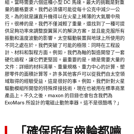
組。當時需要六個這種小型 DC 馬達。最大的挑戰是對重
量的嚴格要求。我們必須儘可能從每十公克中減少一公
克，為的就是讓直升機得以在火星上稀薄的大氣層中飛
行。很棒的是，我們不僅減輕了重量，還找到了一種可提
供足夠功率來調整旋翼葉片的解決方案，並且能克服所有
振動和溫度波動的影響。太空驅動裝置與地球上所使用的
不同之處在於，我們突破了可能的極限：同時在工程設
計、材料和製程方面。例如，我們為軸的製造開發了一套
硬化過程，讓它們更堅固。最重要的是，總是需要大量的
文件：詳細的材料清單、重量規格、重力中心的計算、塑
膠零件的面積計算等。許多其他客戶可以從我們自太空領
域取得的經驗受益，這是很好的事。例如，我們針對火星
驅動模組所開發的特殊焊接技術，現在也被用在標準商業
產品上。不久之後，maxon 的目錄也會包含我們為
ExoMars 所設計的電磁止動煞車器。這不是很酷嗎？」
「確保所有齒輪都嚙