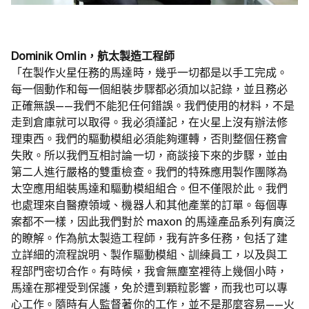
Dominik Omlin，航太製造工程師
「在製作火星任務的馬達時，幾乎一切都是以手工完成。
每一個動作和每一個組裝步驟都必須加以記錄，並且務必
正確無誤——我們不能犯任何錯誤。我們使用的材料，不是
走到倉庫就可以取得。我必須謹記，在火星上沒有辦法修
理東西。我們的驅動模組必須能夠運轉，否則整個任務會
失敗。所以我們互相討論一切，商談接下來的步驟，並由
第二人進行嚴格的雙重檢查。我們的特殊應用製作團隊為
太空應用組裝馬達和驅動模組組合。但不僅限於此。我們
也處理來自醫療領域、機器人和其他產業的訂單。每個專
案都不一樣，因此我們對於 maxon 的馬達產品系列有廣泛
的瞭解。作為航太製造工程師，我有許多任務，包括了建
立詳細的流程說明、製作驅動模組、訓練員工，以及與工
程部門密切合作。有時候，我會無塵室裡待上幾個小時，
馬達在那裡受到保護，免於遭到顆粒影響，而我也可以專
心工作。隨時有人監督著你的工作，並不是那麼容易——火