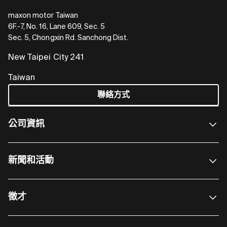
maxon motor Taiwan
6F.-7, No. 16, Lane 609, Sec. 5
Sec. 5, Chongxin Rd. Sanchong Dist.
New Taipei City 241
Taiwan
聯絡方式
公司資訊
新聞和活動
徵才