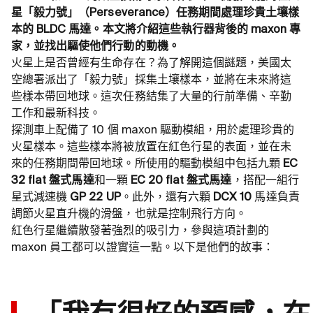
星「毅力號」（Perseverance）任務期間處理珍貴土壤樣
本的 BLDC 馬達。本文將介紹這些執行器背後的 maxon 專
家，並找出驅使他們行動的動機。
火星上是否曾經有生命存在？為了解開這個謎題，美國太
空總署派出了「毅力號」採集土壤樣本，並將在未來將這
些樣本帶回地球。這次任務結集了大量的行前準備、辛勤
工作和最新科技。
探測車上配備了 10 個 maxon 驅動模組，用於處理珍貴的
火星樣本。這些樣本將被放置在紅色行星的表面，並在未
來的任務期間帶回地球。所使用的驅動模組中包括九顆
EC
32 flat 盤式馬達
和一顆
EC 20 flat 盤式馬達
，搭配一組行
星式減速機
GP 22 UP
。此外，還有六顆
DCX 10
馬達負責
調節火星直升機的滑盤，也就是控制飛行方向。
紅色行星繼續散發著強烈的吸引力，參與這項計劃的
maxon 員工都可以證實這一點。以下是他們的故事：