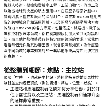
電池管理系統。maxon 的元件和客製化驅動系統被應用在
機器人技術、醫療和實驗室工程、工業自動化、汽車工業
以及從地球到火星的航太應用中。在這麼多專案計劃中，
關鍵因素不僅在於廣泛的產品組合，還在於 maxon 應用團
隊的跨領域合作和深厚經驗，以及開發全新驅動解決方案
的能力。maxon 的各方專家，包括馬達、減速機、電子裝
置和控制系統等領域，都在初期階段便加入並共同討論想
法，而且他們都很熟悉各個特定應用領域的要求。當我們
看看每個元件及其影響因素，就會很清楚知道，為什麼涵
蓋不同領域的專業知識對於一套驅動系統具有如此決定性
的意義了。
從整體到細節：焦點：主控站
頂層「智慧」，也就是主控站，將運動指令傳輸到馬達控
制器並查詢過程資訊（例如轉矩、轉速、位置、狀態）。
主控站和馬達控制器之間如何分享任務，對於評
估所需性能以及主控站、馬達控制器和通訊介面
的選擇非常重要。